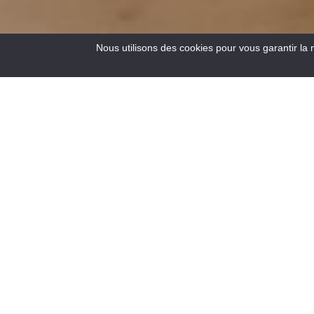
Nous utilisons des cookies pour vous garantir la 
4
Resultats
Situé au carrefour des routes vers la Côte d’Azur, à 900 m
d’altitude, Saint – André les Alpes vous accueille en
bordure du lac de Castillon. Capitale du parapente, de
nombreux sentiers de randonnées pédestres et de VTT
s’offrent aussi à vous !