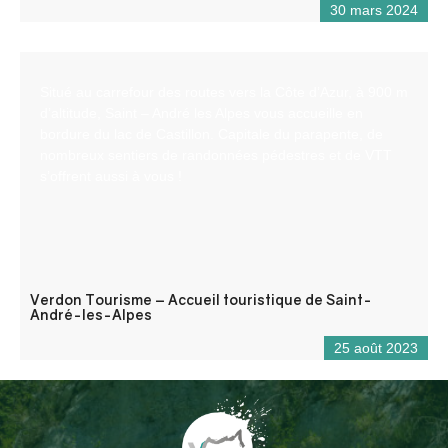
30 mars 2024
Situé au carrefour des routes vers la Côte d’Azur, à 900 m
d’altitude, Saint – André les Alpes vous accueille en
bordure du lac de Castillon. Capitale du parapente, de
nombreux sentiers de randonnées pédestres et de VTT
s’offrent aussi à vous !
Verdon Tourisme – Accueil touristique de Saint-
André-les-Alpes
25 août 2023