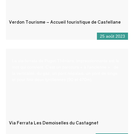
Verdon Tourisme – Accueil touristique de Castellane
25 août 2023
La via-ferrata de Puget-Théniers, impressionnante est le
mot qui convient. C’est un parcours « à l’ancienne » : de
la verticalité, du gaz, un pont népalais, un pont de singe
et pour finir deux tyroliennes (90 et 470m).
Via Ferrata Les Demoiselles du Castagnet