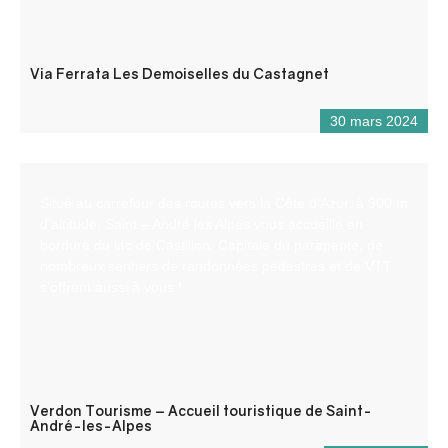
Via Ferrata Les Demoiselles du Castagnet
30 mars 2024
Situé au carrefour des routes vers la Côte d’Azur, à 900 m
d’altitude, Saint – André les Alpes vous accueille en
bordure du lac de Castillon. Capitale du parapente, de
nombreux sentiers de randonnées pédestres et de VTT
s’offrent aussi à vous !
Verdon Tourisme – Accueil touristique de Saint-
André-les-Alpes