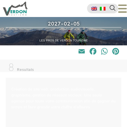
2027-02-05
LES PROS DE VERDON TOURISME
Email
Faceb
Wha
P
8
Resultats
Création de site web, production audiovisuelle,
graphisme, gestion de réseaux sociaux. Une seule
agence pour toute votre communication afin de gagner du
temps et faire grandir votre chiffre d’affaires