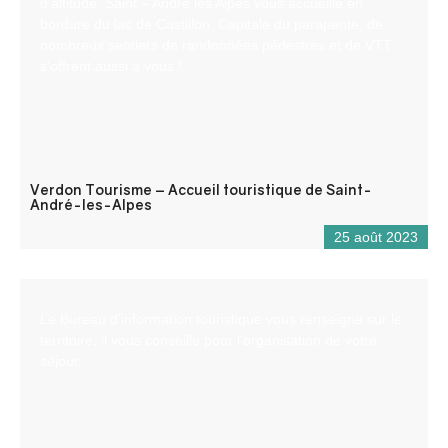
d’altitude, Saint – André les Alpes vous accueille en
bordure du lac de Castillon. Capitale du parapente, de
nombreux sentiers de randonnées pédestres et de VTT
s’offrent aussi à vous !
Verdon Tourisme – Accueil touristique de Saint-
André-les-Alpes
25 août 2023
Le Bureau d’information touristique vous renseigne sur le
territoire, il vous conseille pour l’organisation de votre
séjour.