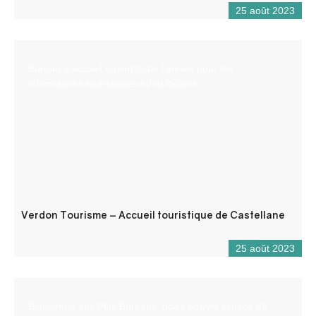
25 août 2023
Bureau d’accueil ouvert toute l’année pour les
informations touristiques et/ou locales.
Verdon Tourisme – Accueil touristique de Castellane
25 août 2023
Bienvenue aux Ptits Bureaux, notre nouvel espace de