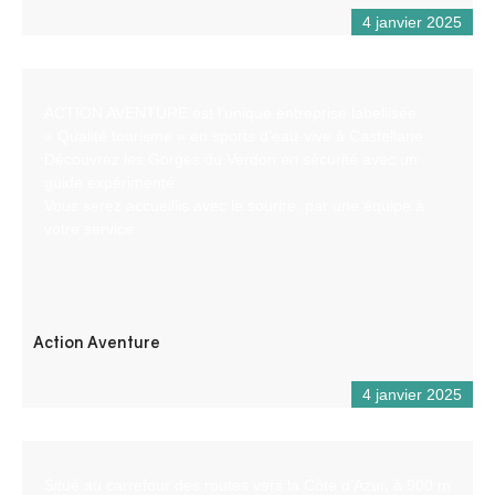
4 janvier 2025
ACTION AVENTURE est l’unique entreprise labellisée
« Qualité tourisme » en sports d’eau-vive à Castellane.
Découvrez les Gorges du Verdon en sécurité avec un
guide expérimenté.
Vous serez accueillis avec le sourire, par une équipe à
votre service.
Action Aventure
4 janvier 2025
Situé au carrefour des routes vers la Côte d’Azur, à 900 m