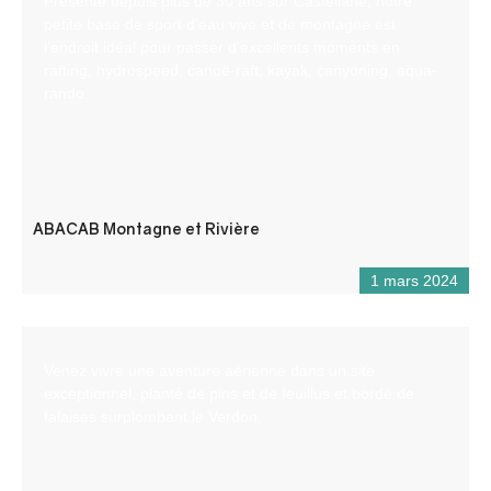
Présente depuis plus de 30 ans sur Castellane, notre
petite base de sport d’eau vive et de montagne est
l’endroit idéal pour passer d’excellents moments en
rafting, hydrospeed, canoë-raft, kayak, canyoning, aqua-
rando.
ABACAB Montagne et Rivière
1 mars 2024
Venez vivre une aventure aérienne dans un site
exceptionnel, planté de pins et de feuillus et bordé de
falaises surplombant le Verdon.