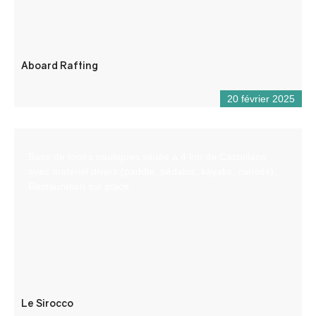
Aboard Rafting
20 février 2025
Base de loisirs nautiques située à 4 km de Castellane
avec matériel divers (paddle, pédalos, kayaks, canoës).
Restauration sur place.
Le Sirocco