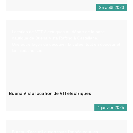
25 août 2023
Location de VTT électriques au départ de la base
nautique de Buena Vista Rafting à Castellane.
Une autre façon de découvrir la vallée, tout en douceur et
les pieds au sec.
Buena Vista location de Vtt électriques
4 janvier 2025
Bureau d’accueil ouvert toute l’année pour les