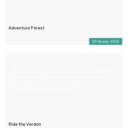
Adventure Forest
20 février 2025
Amateurs de grands espaces, d’aventure et de
sensations, découvrez une rivière sauvage et préservée
en compagnie d’un guide expérimenté passionné à
travers 4 activités : l’aqua trekking, l’airboat kayaking, le
rafting, le grand canyon expedition.
Ride the Verdon