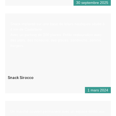
30 septembre 2025
Snack implanté sur une base de loisirs nautiques située à
4 km de Castellane.
Avec un parking de 200 places. Petite restauration avec
des plats, des boissons, des glaces, sandwichs, paninis
burgers…
Snack Sirocco
1 mars 2024
Un marché couvert permanent avec un espace dédié aux