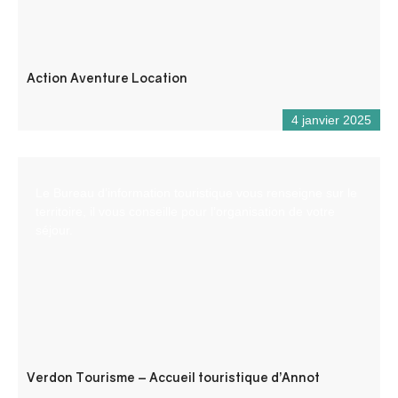
Action Aventure Location
4 janvier 2025
Le Bureau d’information touristique vous renseigne sur le
territoire, il vous conseille pour l’organisation de votre
séjour.
Verdon Tourisme – Accueil touristique d’Annot