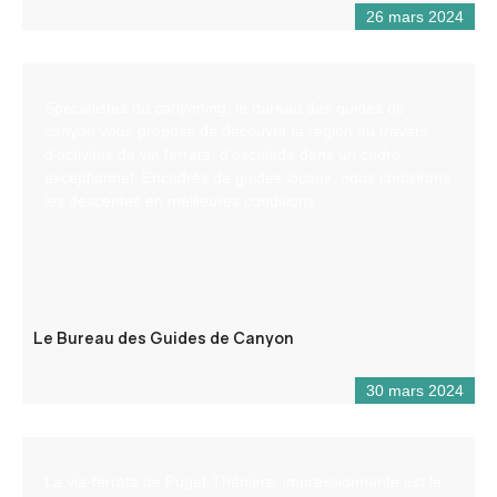
26 mars 2024
Spécialistes du canyoning, le bureau des guides de
canyon vous propose de découvrir la région au travers
d’activités de via ferrata, d’escalade dans un cadre
exceptionnel. Encadrés de guides locaux, nous choisirons
les descentes en meilleures conditions.
Le Bureau des Guides de Canyon
30 mars 2024
La via-ferrata de Puget-Théniers, impressionnante est le