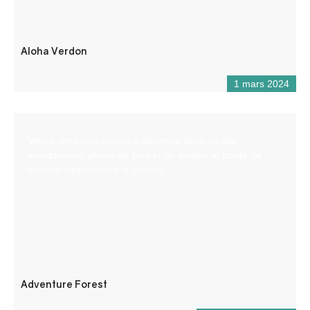
Aloha Verdon
1 mars 2024
Venez vivre une aventure aérienne dans un site
exceptionnel, planté de pins et de feuillus et bordé de
falaises surplombant le Verdon.
Adventure Forest