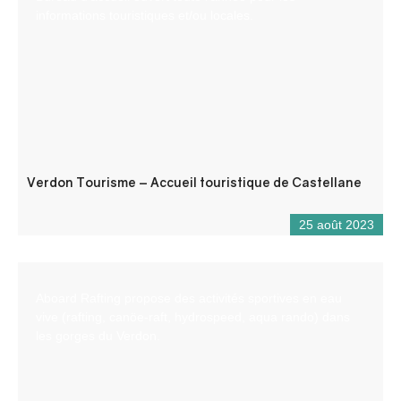
informations touristiques et/ou locales.
Verdon Tourisme – Accueil touristique de Castellane
25 août 2023
Aboard Rafting propose des activités sportives en eau
vive (rafting, canöe-raft, hydrospeed, aqua rando) dans
les gorges du Verdon.