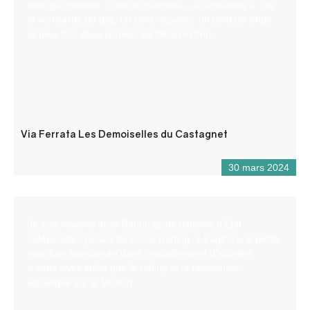
mot qui convient. C’est un parcours « à l’ancienne » : de
la verticalité, du gaz, un pont népalais, un pont de singe
et pour finir deux tyroliennes (90 et 470m).
Via Ferrata Les Demoiselles du Castagnet
30 mars 2024
Je suis Maxime alias Raoul, guide diplômé d’État
indépendant gérant de Raoul Rafting. Il s’agit d’une petite
structure spécialisée dans l’encadrement d’activités
d’eaux vives telles que le rafting et la randonnée
aquatique sur le Verdon.