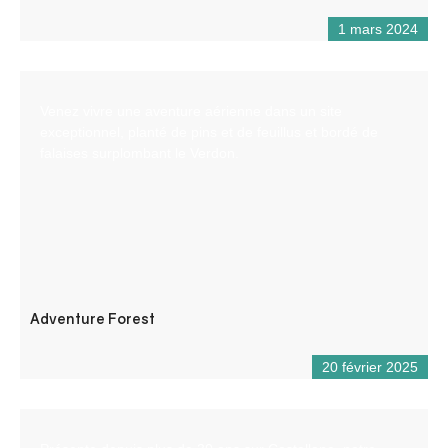
1 mars 2024
Venez vivre une aventure aérienne dans un site
exceptionnel, planté de pins et de feuillus et bordé de
falaises surplombant le Verdon.
Adventure Forest
20 février 2025