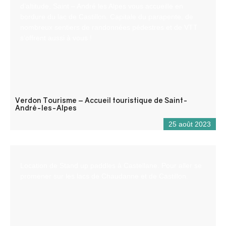
d’altitude, Saint – André les Alpes vous accueille en
bordure du lac de Castillon. Capitale du parapente, de
nombreux sentiers de randonnées pédestres et de VTT
s’offrent aussi à vous !
Verdon Tourisme – Accueil touristique de Saint-
André-les-Alpes
25 août 2023
Location de Stand up paddles à Castellane. Pour aller se
promener sur les lacs de Chaudanne et de Castillon.