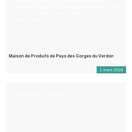
productions locales et à la valorisation du territoire.
Plus de 65 producteurs locaux répartis sur tout le territoire
des gorges du Verdon, sont présents au sein de la
maison de Pays.
Maison de Produits de Pays des Gorges du Verdon
1 mars 2024
Canyoning dans le Val d’Allos