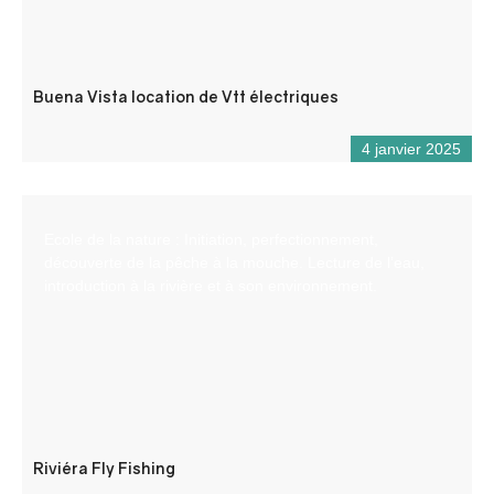
Buena Vista location de Vtt électriques
4 janvier 2025
Ecole de la nature : Initiation, perfectionnement,
découverte de la pêche à la mouche. Lecture de l’eau,
introduction à la rivière et à son environnement.
Riviéra Fly Fishing