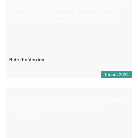
sensations, découvrez une rivière sauvage et préservée
en compagnie d’un guide expérimenté passionné à
travers 4 activités : l’aqua trekking, l’airboat kayaking, le
rafting, le grand canyon expedition.
Ride the Verdon
1 mars 2024
Informatique (Formation – Maintenance – Programmation
– Dépannage). Electricité générale (installation,
Dépannage)