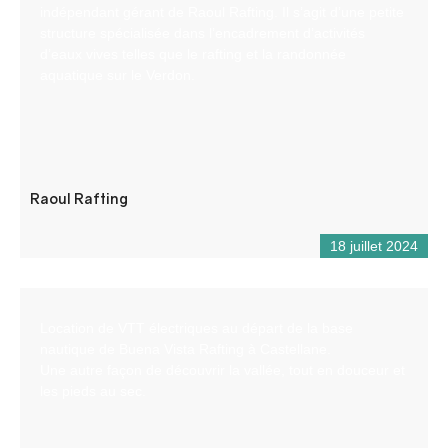
indépendant gérant de Raoul Rafting. Il s’agit d’une petite
structure spécialisée dans l’encadrement d’activités
d’eaux vives telles que le rafting et la randonnée
aquatique sur le Verdon.
Raoul Rafting
18 juillet 2024
Location de VTT électriques au départ de la base
nautique de Buena Vista Rafting à Castellane.
Une autre façon de découvrir la vallée, tout en douceur et
les pieds au sec.