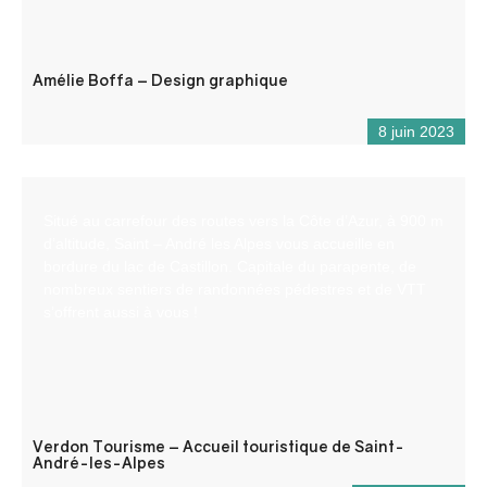
Amélie Boffa – Design graphique
8 juin 2023
Situé au carrefour des routes vers la Côte d’Azur, à 900 m
d’altitude, Saint – André les Alpes vous accueille en
bordure du lac de Castillon. Capitale du parapente, de
nombreux sentiers de randonnées pédestres et de VTT
s’offrent aussi à vous !
Verdon Tourisme – Accueil touristique de Saint-
André-les-Alpes