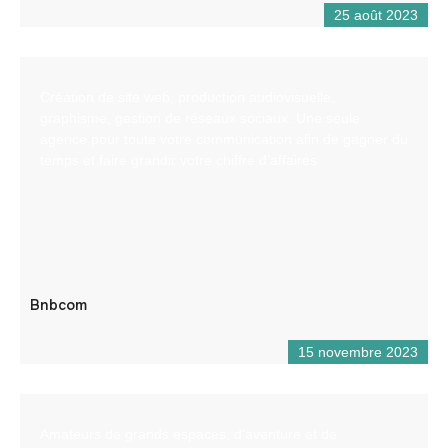
25 août 2023
Création de site web, production audiovisuelle,
graphisme, gestion de réseaux sociaux. Une seule
agence pour toute votre communication afin de gagner du
temps et faire grandir votre chiffre d’affaires
Bnbcom
15 novembre 2023
Amateurs de grands espaces, d’aventure et de