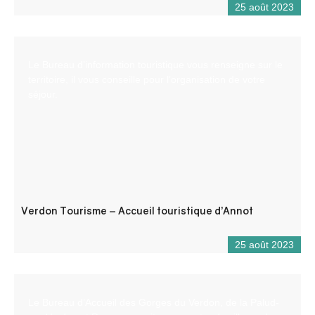
25 août 2023
Le Bureau d’information touristique vous renseigne sur le
territoire, il vous conseille pour l’organisation de votre
séjour.
Verdon Tourisme – Accueil touristique d’Annot
25 août 2023
Le Bureau d’Accueil des Gorges du Verdon, de la Palud-