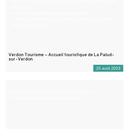
sur-Verdon et Rougon, se situe au centre du village, dans
le Château.
Au cœur du Grand Canyon, il est une étape
incontournable pour l’organisation de votre séjour dans
les Gorges du Verdon.
Verdon Tourisme – Accueil touristique de La Palud-
sur-Verdon
25 août 2023
Bureau d’accueil ouvert toute l’année pour les
informations touristiques et/ou locales.