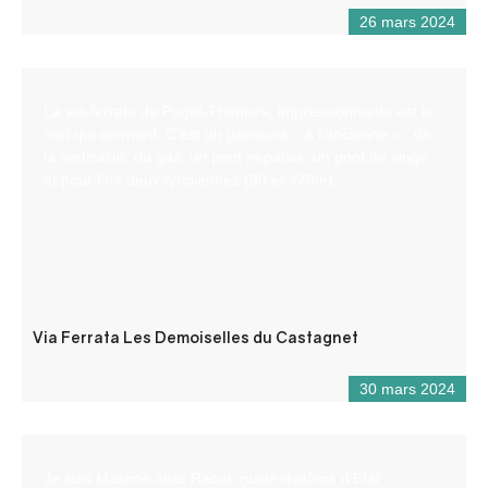
26 mars 2024
La via-ferrata de Puget-Théniers, impressionnante est le
mot qui convient. C’est un parcours « à l’ancienne » : de
la verticalité, du gaz, un pont népalais, un pont de singe
et pour finir deux tyroliennes (90 et 470m).
Via Ferrata Les Demoiselles du Castagnet
30 mars 2024
Je suis Maxime alias Raoul, guide diplômé d’État