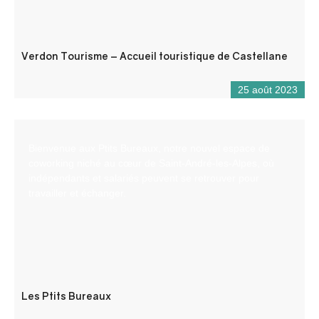
Verdon Tourisme – Accueil touristique de Castellane
25 août 2023
Bienvenue aux Ptits Bureaux, notre nouvel espace de
coworking niché au cœur de Saint-André-les-Alpes, où
indépendants et salariés peuvent se retrouver pour
travailler et échanger.
Les Ptits Bureaux