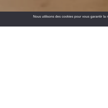
Nous utilisons des cookies pour vous garantir la 
4
Resultats
Situé au carrefour des routes vers la Côte d’Azur, à 900 m
d’altitude, Saint – André les Alpes vous accueille en
bordure du lac de Castillon. Capitale du parapente, de
nombreux sentiers de randonnées pédestres et de VTT
s’offrent aussi à vous !