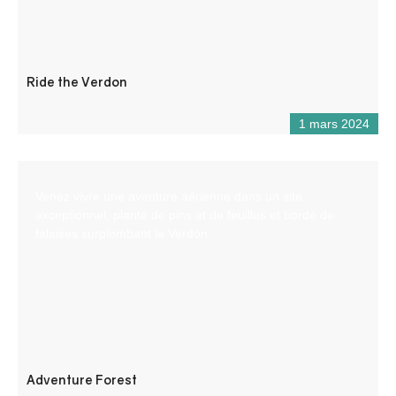
Ride the Verdon
1 mars 2024
Venez vivre une aventure aérienne dans un site
exceptionnel, planté de pins et de feuillus et bordé de
falaises surplombant le Verdon.
Adventure Forest