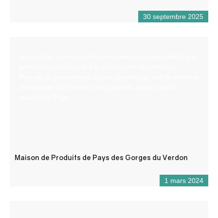
30 septembre 2025
Un marché couvert permanent avec un espace dédié aux
productions locales et à la valorisation du territoire.
Plus de 65 producteurs locaux répartis sur tout le territoire
des gorges du Verdon, sont présents au sein de la
maison de Pays.
Maison de Produits de Pays des Gorges du Verdon
1 mars 2024