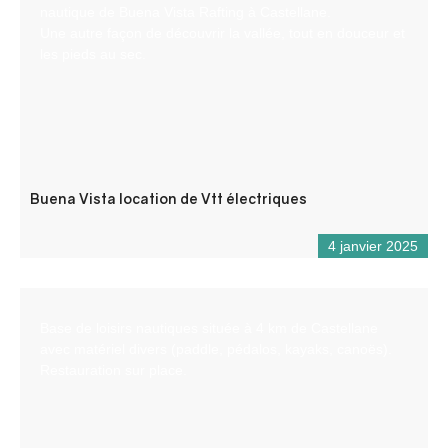
nautique de Buena Vista Rafting à Castellane.
Une autre façon de découvrir la vallée, tout en douceur et
les pieds au sec.
Buena Vista location de Vtt électriques
4 janvier 2025
Base de loisirs nautiques située à 4 km de Castellane
avec matériel divers (paddle, pédalos, kayaks, canoës).
Restauration sur place.