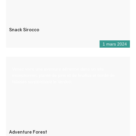
Snack Sirocco
1 mars 2024
Venez vivre une aventure aérienne dans un site
exceptionnel, planté de pins et de feuillus et bordé de
falaises surplombant le Verdon.
Adventure Forest