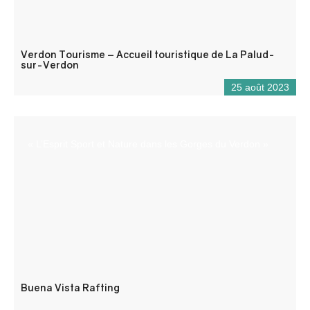
Verdon Tourisme – Accueil touristique de La Palud-
sur-Verdon
25 août 2023
« L’Esprit Sport et Nature dans les Gorges du Verdon »
Buena Vista Rafting