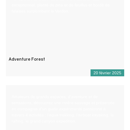
exceptionnel, planté de pins et de feuillus et bordé de
falaises surplombant le Verdon.
Adventure Forest
20 février 2025
Amateurs de grands espaces, d’aventure et de
sensations, découvrez une rivière sauvage et préservée
en compagnie d’un guide expérimenté passionné à
travers 4 activités : l’aqua trekking, l’airboat kayaking, le
rafting, le grand canyon expedition.