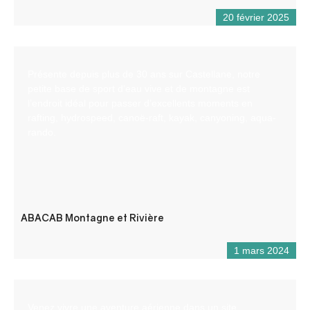
20 février 2025
Présente depuis plus de 30 ans sur Castellane, notre
petite base de sport d’eau vive et de montagne est
l’endroit idéal pour passer d’excellents moments en
rafting, hydrospeed, canoë-raft, kayak, canyoning, aqua-
rando.
ABACAB Montagne et Rivière
1 mars 2024
Venez vivre une aventure aérienne dans un site