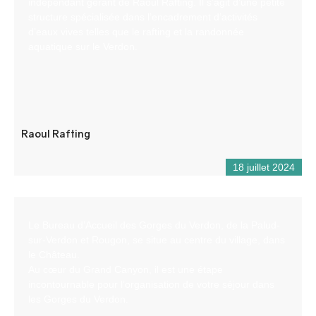
indépendant gérant de Raoul Rafting. Il s’agit d’une petite
structure spécialisée dans l’encadrement d’activités
d’eaux vives telles que le rafting et la randonnée
aquatique sur le Verdon.
Raoul Rafting
18 juillet 2024
Le Bureau d’Accueil des Gorges du Verdon, de la Palud-
sur-Verdon et Rougon, se situe au centre du village, dans
le Château.
Au cœur du Grand Canyon, il est une étape
incontournable pour l’organisation de votre séjour dans
les Gorges du Verdon.