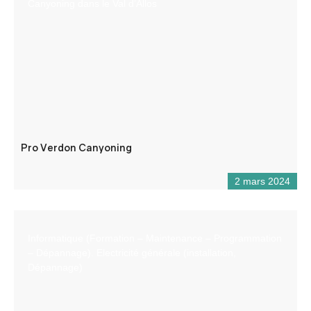
Canyoning dans le Val d’Allos
Pro Verdon Canyoning
2 mars 2024
Informatique (Formation – Maintenance – Programmation
– Dépannage). Electricité générale (installation,
Dépannage)