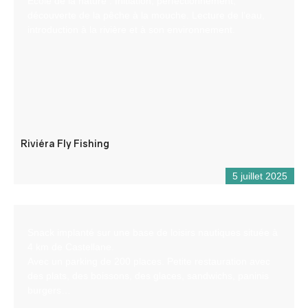
Ecole de la nature : Initiation, perfectionnement,
découverte de la pêche à la mouche. Lecture de l’eau,
introduction à la rivière et à son environnement.
Riviéra Fly Fishing
5 juillet 2025
Snack implanté sur une base de loisirs nautiques située à
4 km de Castellane.
Avec un parking de 200 places. Petite restauration avec
des plats, des boissons, des glaces, sandwichs, paninis
burgers…