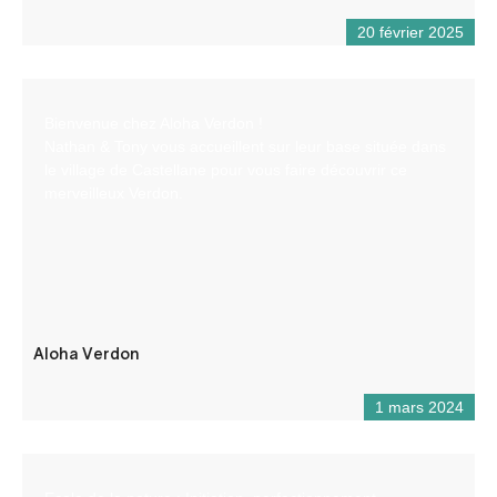
20 février 2025
Bienvenue chez Aloha Verdon !
Nathan & Tony vous accueillent sur leur base située dans
le village de Castellane pour vous faire découvrir ce
merveilleux Verdon.
Aloha Verdon
1 mars 2024