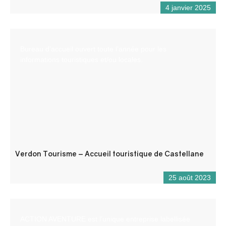
4 janvier 2025
Bureau d’accueil ouvert toute l’année pour les
informations touristiques et/ou locales.
Verdon Tourisme – Accueil touristique de Castellane
25 août 2023
ACTION AVENTURE est l’unique entreprise labellisée