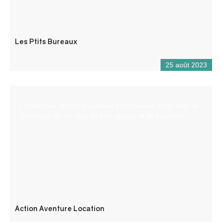
Les Ptits Bureaux
25 août 2023
Location de Stand up paddles à Castellane. Pour aller se
promener sur les lacs de Chaudanne et de Castillon.
Action Aventure Location