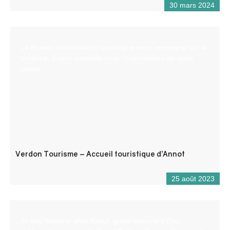
30 mars 2024
Le Bureau d’information touristique vous renseigne sur le
territoire, il vous conseille pour l’organisation de votre
séjour.
Verdon Tourisme – Accueil touristique d’Annot
25 août 2023
Je suis Maxime alias Raoul, guide diplômé d’État