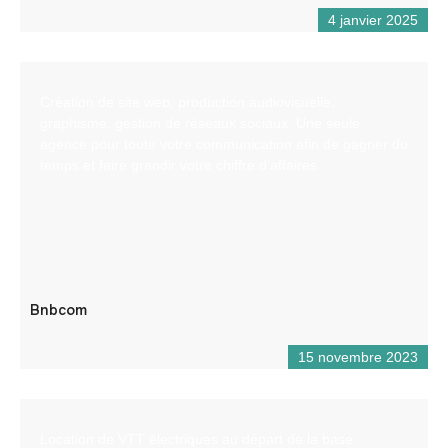
4 janvier 2025
Création de site web, production audiovisuelle,
graphisme, gestion de réseaux sociaux. Une seule
agence pour toute votre communication afin de gagner du
temps et faire grandir votre chiffre d’affaires
Bnbcom
15 novembre 2023
Location de VTT électriques au départ de la base