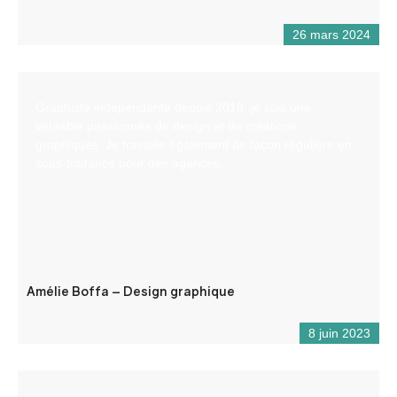
26 mars 2024
Graphiste indépendante depuis 2018, je suis une
véritable passionnée de design et de créations
graphiques. Je travaille également de façon régulière en
sous-traitance pour des agences.
Amélie Boffa – Design graphique
8 juin 2023