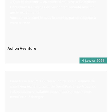
« Qualité tourisme » en sports d’eau-vive à Castellane.
Découvrez les Gorges du Verdon en sécurité avec un
guide expérimenté.
Vous serez accueillis avec le sourire, par une équipe à
votre service.
Action Aventure
4 janvier 2025
Bienvenue aux Ptits Bureaux, notre nouvel espace de
coworking niché au cœur de Saint-André-les-Alpes, où
indépendants et salariés peuvent se retrouver pour
travailler et échanger.