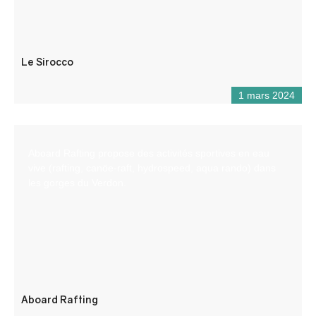
Le Sirocco
1 mars 2024
Aboard Rafting propose des activités sportives en eau
vive (rafting, canöe-raft, hydrospeed, aqua rando) dans
les gorges du Verdon.
Aboard Rafting