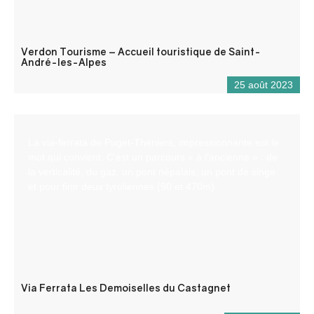
Verdon Tourisme – Accueil touristique de Saint-
André-les-Alpes
25 août 2023
La via-ferrata de Puget-Théniers, impressionnante est le
mot qui convient. C’est un parcours « à l’ancienne » : de
la verticalité, du gaz, un pont népalais, un pont de singe
et pour finir deux tyroliennes (90 et 470m).
Via Ferrata Les Demoiselles du Castagnet