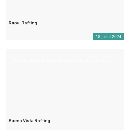
Raoul Rafting
18 juillet 2024
« L’Esprit Sport et Nature dans les Gorges du Verdon »
Buena Vista Rafting