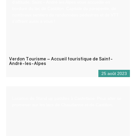
d’altitude, Saint – André les Alpes vous accueille en
bordure du lac de Castillon. Capitale du parapente, de
nombreux sentiers de randonnées pédestres et de VTT
s’offrent aussi à vous !
Verdon Tourisme – Accueil touristique de Saint-
André-les-Alpes
25 août 2023
Location de Stand up paddles à Castellane. Pour aller se
promener sur les lacs de Chaudanne et de Castillon.