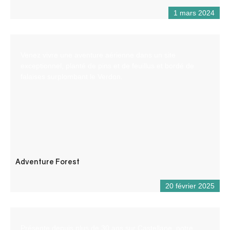
1 mars 2024
Venez vivre une aventure aérienne dans un site
exceptionnel, planté de pins et de feuillus et bordé de
falaises surplombant le Verdon.
Adventure Forest
20 février 2025
Présente depuis plus de 30 ans sur Castellane, notre