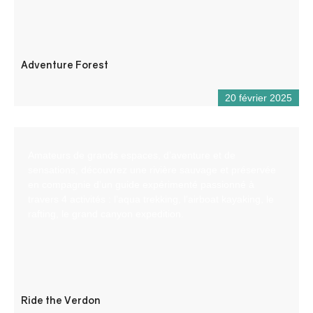
Adventure Forest
20 février 2025
Amateurs de grands espaces, d’aventure et de
sensations, découvrez une rivière sauvage et préservée
en compagnie d’un guide expérimenté passionné à
travers 4 activités : l’aqua trekking, l’airboat kayaking, le
rafting, le grand canyon expedition.
Ride the Verdon