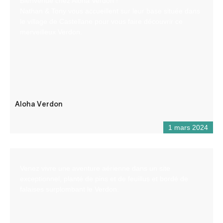
Bienvenue chez Aloha Verdon !
Nathan & Tony vous accueillent sur leur base située dans
le village de Castellane pour vous faire découvrir ce
merveilleux Verdon.
Aloha Verdon
1 mars 2024
Venez vivre une aventure aérienne dans un site
exceptionnel, planté de pins et de feuillus et bordé de
falaises surplombant le Verdon.