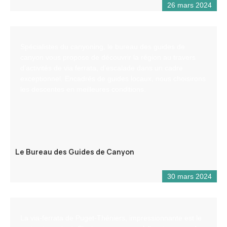
26 mars 2024
Spécialistes du canyoning, le bureau des guides de
canyon vous propose de découvrir la région au travers
d’activités de via ferrata, d’escalade dans un cadre
exceptionnel. Encadrés de guides locaux, nous choisirons
les descentes en meilleures conditions.
Le Bureau des Guides de Canyon
30 mars 2024
La via-ferrata de Puget-Théniers, impressionnante est le