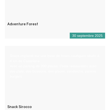
Adventure Forest
30 septembre 2025
Snack implanté sur une base de loisirs nautiques située à
4 km de Castellane.
Avec un parking de 200 places. Petite restauration avec
des plats, des boissons, des glaces, sandwichs, paninis
burgers…
Snack Sirocco