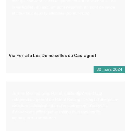
mot qui convient. C’est un parcours « à l’ancienne » : de
la verticalité, du gaz, un pont népalais, un pont de singe
et pour finir deux tyroliennes (90 et 470m).
Via Ferrata Les Demoiselles du Castagnet
30 mars 2024
Je suis Maxime alias Raoul, guide diplômé d’État
indépendant gérant de Raoul Rafting. Il s’agit d’une petite
structure spécialisée dans l’encadrement d’activités
d’eaux vives telles que le rafting et la randonnée
aquatique sur le Verdon.