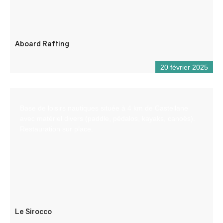
Aboard Rafting
20 février 2025
Base de loisirs nautiques située à 4 km de Castellane
avec matériel divers (paddle, pédalos, kayaks, canoës).
Restauration sur place.
Le Sirocco