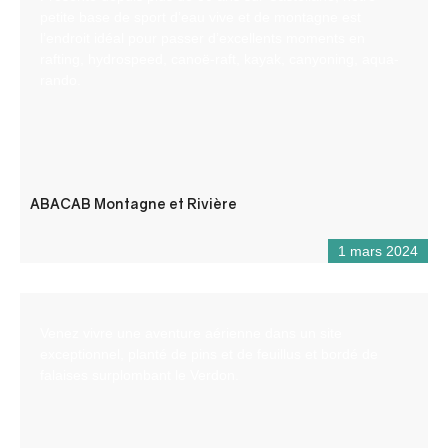
petite base de sport d’eau vive et de montagne est
l’endroit idéal pour passer d’excellents moments en
rafting, hydrospeed, canoë-raft, kayak, canyoning, aqua-
rando.
ABACAB Montagne et Rivière
1 mars 2024
Venez vivre une aventure aérienne dans un site
exceptionnel, planté de pins et de feuillus et bordé de
falaises surplombant le Verdon.