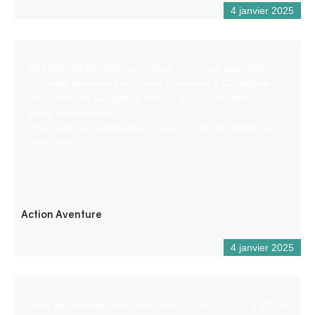
4 janvier 2025
ACTION AVENTURE est l’unique entreprise labellisée
« Qualité tourisme » en sports d’eau-vive à Castellane.
Découvrez les Gorges du Verdon en sécurité avec un
guide expérimenté.
Vous serez accueillis avec le sourire, par une équipe à
votre service.
Action Aventure
4 janvier 2025
Situé au carrefour des routes vers la Côte d’Azur, à 900 m