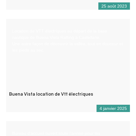
25 août 2023
Location de VTT électriques au départ de la base
nautique de Buena Vista Rafting à Castellane.
Une autre façon de découvrir la vallée, tout en douceur et
les pieds au sec.
Buena Vista location de Vtt électriques
4 janvier 2025
Bureau d’accueil ouvert toute l’année pour les