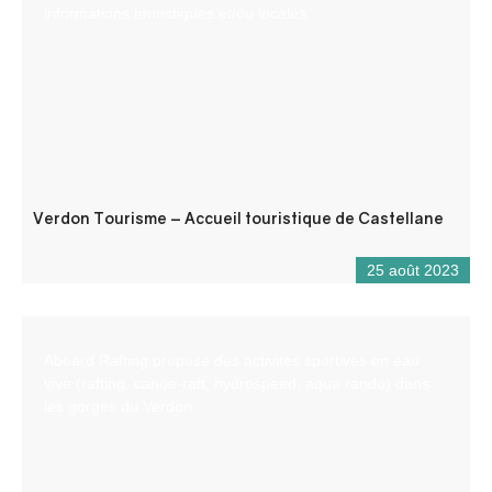
informations touristiques et/ou locales.
Verdon Tourisme – Accueil touristique de Castellane
25 août 2023
Aboard Rafting propose des activités sportives en eau
vive (rafting, canöe-raft, hydrospeed, aqua rando) dans
les gorges du Verdon.