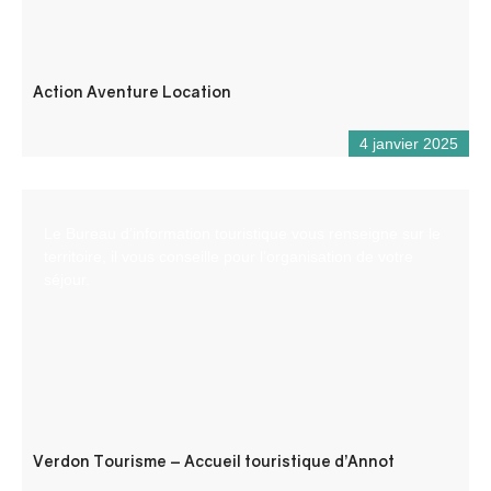
Action Aventure Location
4 janvier 2025
Le Bureau d’information touristique vous renseigne sur le
territoire, il vous conseille pour l’organisation de votre
séjour.
Verdon Tourisme – Accueil touristique d’Annot