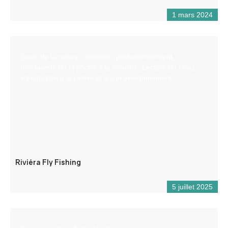
1 mars 2024
Ecole de la nature : Initiation, perfectionnement,
découverte de la pêche à la mouche. Lecture de l’eau,
introduction à la rivière et à son environnement.
Riviéra Fly Fishing
5 juillet 2025