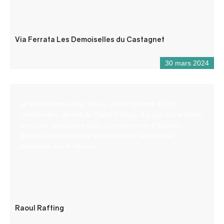
Via Ferrata Les Demoiselles du Castagnet
30 mars 2024
Je suis Maxime alias Raoul, guide diplômé d’État
indépendant gérant de Raoul Rafting. Il s’agit d’une petite
structure spécialisée dans l’encadrement d’activités
d’eaux vives telles que le rafting et la randonnée
aquatique sur le Verdon.
Raoul Rafting