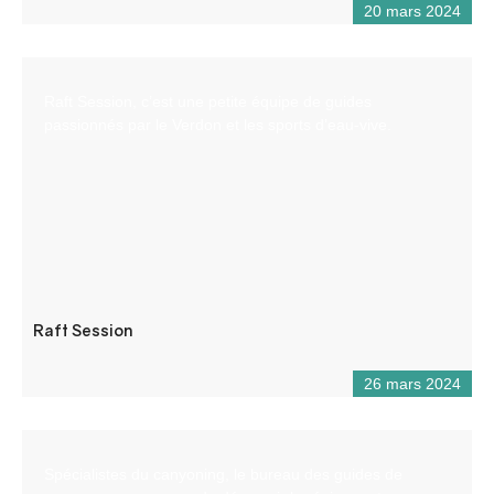
20 mars 2024
Raft Session, c’est une petite équipe de guides
passionnés par le Verdon et les sports d’eau-vive.
Raft Session
26 mars 2024
Spécialistes du canyoning, le bureau des guides de