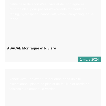
petite base de sport d’eau vive et de montagne est
l’endroit idéal pour passer d’excellents moments en
rafting, hydrospeed, canoë-raft, kayak, canyoning, aqua-
rando.
ABACAB Montagne et Rivière
1 mars 2024
Venez vivre une aventure aérienne dans un site
exceptionnel, planté de pins et de feuillus et bordé de
falaises surplombant le Verdon.