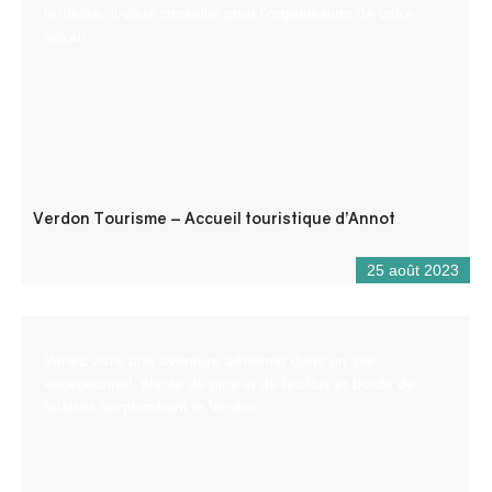
territoire, il vous conseille pour l’organisation de votre
séjour.
Verdon Tourisme – Accueil touristique d’Annot
25 août 2023
Venez vivre une aventure aérienne dans un site
exceptionnel, planté de pins et de feuillus et bordé de
falaises surplombant le Verdon.