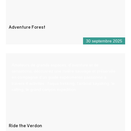
Adventure Forest
30 septembre 2025
Amateurs de grands espaces, d’aventure et de
sensations, découvrez une rivière sauvage et préservée
en compagnie d’un guide expérimenté passionné à
travers 4 activités : l’aqua trekking, l’airboat kayaking, le
rafting, le grand canyon expedition.
Ride the Verdon