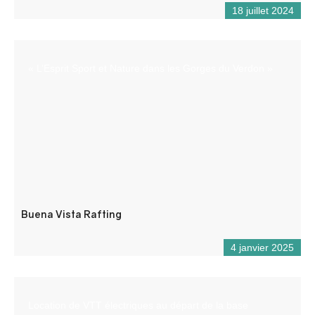
18 juillet 2024
« L’Esprit Sport et Nature dans les Gorges du Verdon »
Buena Vista Rafting
4 janvier 2025
Location de VTT électriques au départ de la base