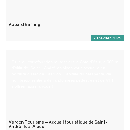
Aboard Rafting
20 février 2025
Situé au carrefour des routes vers la Côte d’Azur, à 900 m
d’altitude, Saint – André les Alpes vous accueille en
bordure du lac de Castillon. Capitale du parapente, de
nombreux sentiers de randonnées pédestres et de VTT
s’offrent aussi à vous !
Verdon Tourisme – Accueil touristique de Saint-
André-les-Alpes