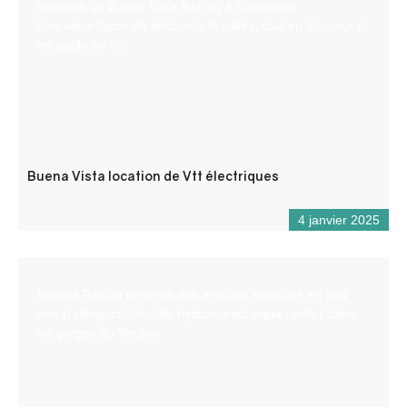
nautique de Buena Vista Rafting à Castellane.
Une autre façon de découvrir la vallée, tout en douceur et
les pieds au sec.
Buena Vista location de Vtt électriques
4 janvier 2025
Aboard Rafting propose des activités sportives en eau
vive (rafting, canöe-raft, hydrospeed, aqua rando) dans
les gorges du Verdon.