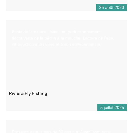
25 août 2023
Ecole de la nature : Initiation, perfectionnement,
découverte de la pêche à la mouche. Lecture de l’eau,
introduction à la rivière et à son environnement.
Riviéra Fly Fishing
5 juillet 2025
Présente depuis plus de 30 ans sur Castellane, notre