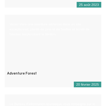
25 août 2023
Venez vivre une aventure aérienne dans un site
exceptionnel, planté de pins et de feuillus et bordé de
falaises surplombant le Verdon.
Adventure Forest
20 février 2025
Le Bureau d’information touristique vous renseigne sur le