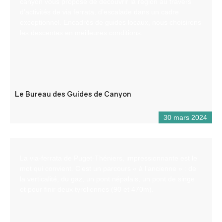
canyon vous propose de découvrir la région au travers
d’activités de via ferrata, d’escalade dans un cadre
exceptionnel. Encadrés de guides locaux, nous choisirons
les descentes en meilleures conditions.
Le Bureau des Guides de Canyon
30 mars 2024
La via-ferrata de Puget-Théniers, impressionnante est le
mot qui convient. C’est un parcours « à l’ancienne » : de
la verticalité, du gaz, un pont népalais, un pont de singe
et pour finir deux tyroliennes (90 et 470m).