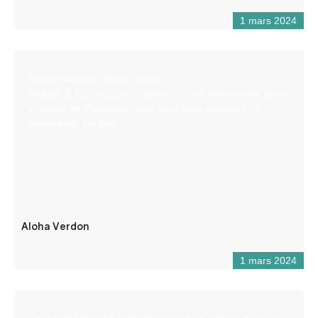
1 mars 2024
Bienvenue chez Aloha Verdon !
Nathan & Tony vous accueillent sur leur base située dans
le village de Castellane pour vous faire découvrir ce
merveilleux Verdon.
Aloha Verdon
1 mars 2024