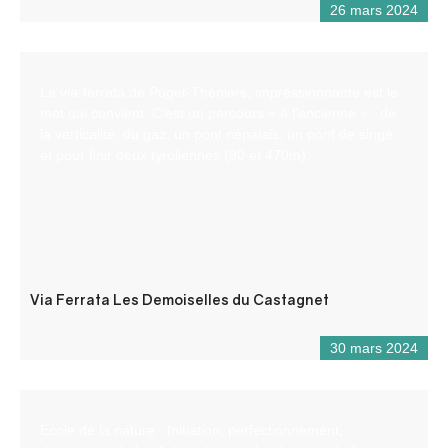
26 mars 2024
La via-ferrata de Puget-Théniers, impressionnante est le
mot qui convient. C’est un parcours « à l’ancienne » : de
la verticalité, du gaz, un pont népalais, un pont de singe
et pour finir deux tyroliennes (90 et 470m).
Via Ferrata Les Demoiselles du Castagnet
30 mars 2024
Ecole de la nature : Initiation, perfectionnement,