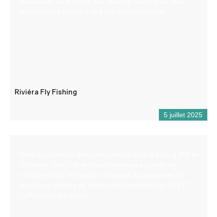
découverte de la pêche à la mouche. Lecture de l’eau,
introduction à la rivière et à son environnement.
Riviéra Fly Fishing
5 juillet 2025
Situé au carrefour des routes vers la Côte d’Azur, à 900 m
d’altitude, Saint – André les Alpes vous accueille en
bordure du lac de Castillon. Capitale du parapente, de
nombreux sentiers de randonnées pédestres et de VTT
s’offrent aussi à vous !