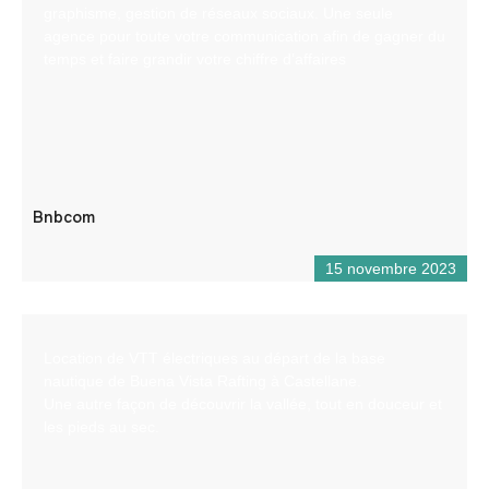
graphisme, gestion de réseaux sociaux. Une seule
agence pour toute votre communication afin de gagner du
temps et faire grandir votre chiffre d’affaires
Bnbcom
15 novembre 2023
Location de VTT électriques au départ de la base
nautique de Buena Vista Rafting à Castellane.
Une autre façon de découvrir la vallée, tout en douceur et
les pieds au sec.