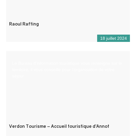
Raoul Rafting
18 juillet 2024
Le Bureau d’information touristique vous renseigne sur le
territoire, il vous conseille pour l’organisation de votre
séjour.
Verdon Tourisme – Accueil touristique d’Annot