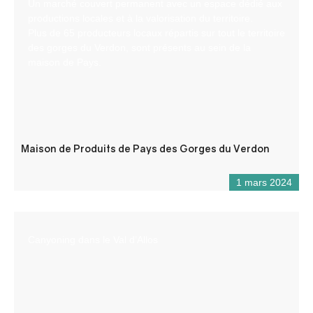
Un marché couvert permanent avec un espace dédié aux
productions locales et à la valorisation du territoire.
Plus de 65 producteurs locaux répartis sur tout le territoire
des gorges du Verdon, sont présents au sein de la
maison de Pays.
Maison de Produits de Pays des Gorges du Verdon
1 mars 2024
Canyoning dans le Val d’Allos