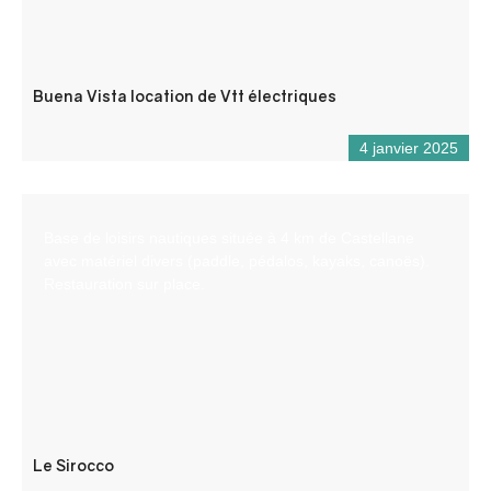
Buena Vista location de Vtt électriques
4 janvier 2025
Base de loisirs nautiques située à 4 km de Castellane
avec matériel divers (paddle, pédalos, kayaks, canoës).
Restauration sur place.
Le Sirocco