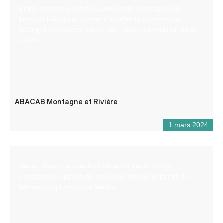
petite base de sport d’eau vive et de montagne est
l’endroit idéal pour passer d’excellents moments en
rafting, hydrospeed, canoë-raft, kayak, canyoning, aqua-
rando.
ABACAB Montagne et Rivière
1 mars 2024
Venez vivre une aventure aérienne dans un site
exceptionnel, planté de pins et de feuillus et bordé de
falaises surplombant le Verdon.