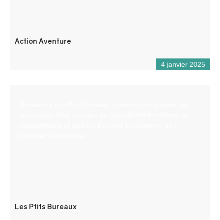
Action Aventure
4 janvier 2025
Bienvenue aux Ptits Bureaux, notre nouvel espace de
coworking niché au cœur de Saint-André-les-Alpes, où
indépendants et salariés peuvent se retrouver pour
travailler et échanger.
Les Ptits Bureaux