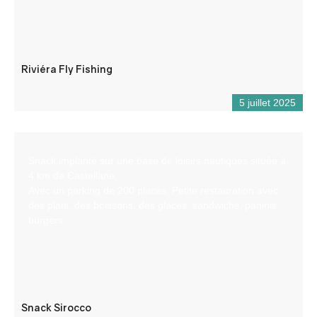
Riviéra Fly Fishing
5 juillet 2025
Snack implanté sur une base de loisirs nautiques située à
4 km de Castellane.
Avec un parking de 200 places. Petite restauration avec
des plats, des boissons, des glaces, sandwichs, paninis
burgers…
Snack Sirocco