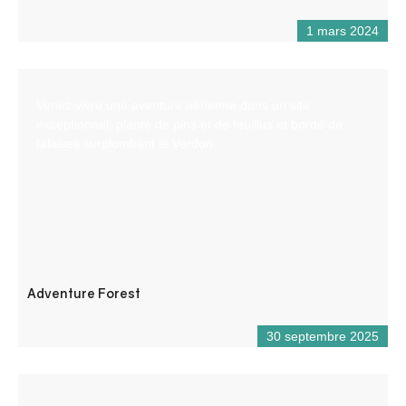
1 mars 2024
Venez vivre une aventure aérienne dans un site
exceptionnel, planté de pins et de feuillus et bordé de
falaises surplombant le Verdon.
Adventure Forest
30 septembre 2025