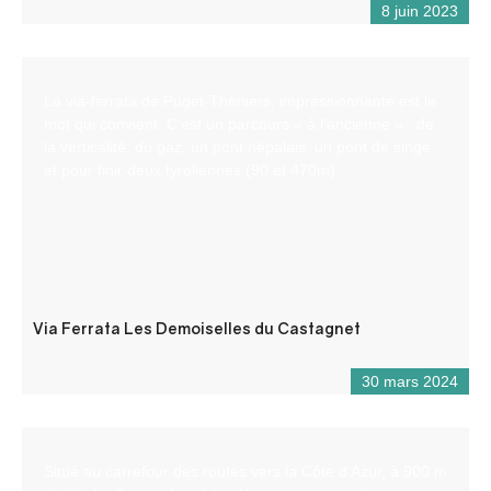
8 juin 2023
La via-ferrata de Puget-Théniers, impressionnante est le
mot qui convient. C’est un parcours « à l’ancienne » : de
la verticalité, du gaz, un pont népalais, un pont de singe
et pour finir deux tyroliennes (90 et 470m).
Via Ferrata Les Demoiselles du Castagnet
30 mars 2024
Situé au carrefour des routes vers la Côte d’Azur, à 900 m