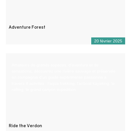
Adventure Forest
20 février 2025
Amateurs de grands espaces, d’aventure et de
sensations, découvrez une rivière sauvage et préservée
en compagnie d’un guide expérimenté passionné à
travers 4 activités : l’aqua trekking, l’airboat kayaking, le
rafting, le grand canyon expedition.
Ride the Verdon