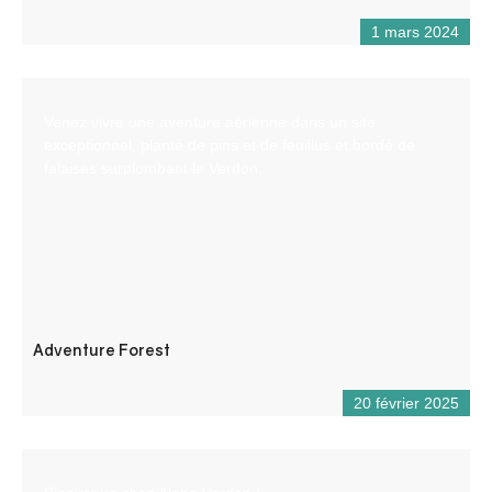
1 mars 2024
Venez vivre une aventure aérienne dans un site
exceptionnel, planté de pins et de feuillus et bordé de
falaises surplombant le Verdon.
Adventure Forest
20 février 2025