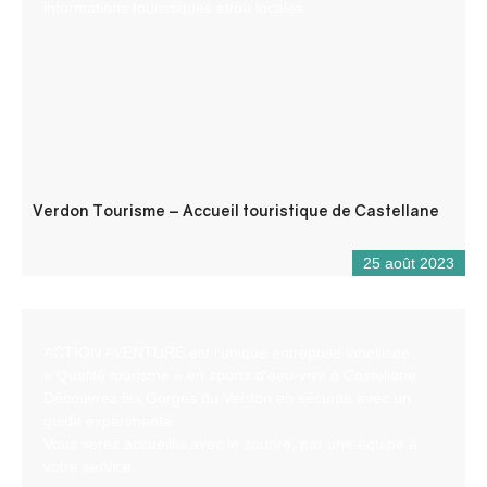
informations touristiques et/ou locales.
Verdon Tourisme – Accueil touristique de Castellane
25 août 2023
ACTION AVENTURE est l’unique entreprise labellisée
« Qualité tourisme » en sports d’eau-vive à Castellane.
Découvrez les Gorges du Verdon en sécurité avec un
guide expérimenté.
Vous serez accueillis avec le sourire, par une équipe à
votre service.