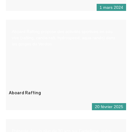
1 mars 2024
Aboard Rafting propose des activités sportives en eau
vive (rafting, canöe-raft, hydrospeed, aqua rando) dans
les gorges du Verdon.
Aboard Rafting
20 février 2025
Présente depuis plus de 30 ans sur Castellane, notre