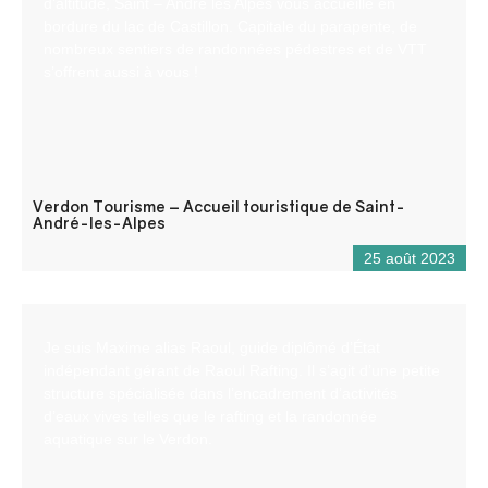
d’altitude, Saint – André les Alpes vous accueille en
bordure du lac de Castillon. Capitale du parapente, de
nombreux sentiers de randonnées pédestres et de VTT
s’offrent aussi à vous !
Verdon Tourisme – Accueil touristique de Saint-
André-les-Alpes
25 août 2023
Je suis Maxime alias Raoul, guide diplômé d’État
indépendant gérant de Raoul Rafting. Il s’agit d’une petite
structure spécialisée dans l’encadrement d’activités
d’eaux vives telles que le rafting et la randonnée
aquatique sur le Verdon.