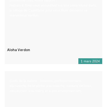
Bienvenue chez Aloha Verdon !
Nathan & Tony vous accueillent sur leur base située dans
le village de Castellane pour vous faire découvrir ce
merveilleux Verdon.
Aloha Verdon
1 mars 2024
Ecole de la nature : Initiation, perfectionnement,
découverte de la pêche à la mouche. Lecture de l’eau,
introduction à la rivière et à son environnement.