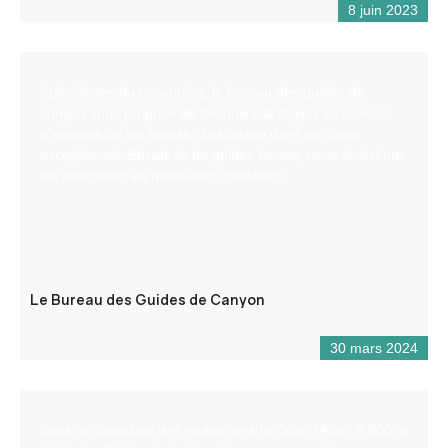
8 juin 2023
Spécialistes du canyoning, le bureau des guides de
canyon vous propose de découvrir la région au travers
d’activités de via ferrata, d’escalade dans un cadre
exceptionnel. Encadrés de guides locaux, nous choisirons
les descentes en meilleures conditions.
Le Bureau des Guides de Canyon
30 mars 2024
Situé au carrefour des routes vers la Côte d’Azur, à 900 m