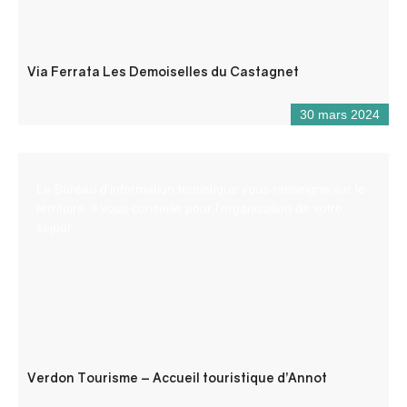
Via Ferrata Les Demoiselles du Castagnet
30 mars 2024
Le Bureau d’information touristique vous renseigne sur le
territoire, il vous conseille pour l’organisation de votre
séjour.
Verdon Tourisme – Accueil touristique d’Annot