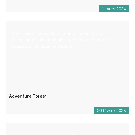
1 mars 2024
Venez vivre une aventure aérienne dans un site
exceptionnel, planté de pins et de feuillus et bordé de
falaises surplombant le Verdon.
Adventure Forest
20 février 2025