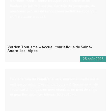
d’altitude, Saint – André les Alpes vous accueille en
bordure du lac de Castillon. Capitale du parapente, de
nombreux sentiers de randonnées pédestres et de VTT
s’offrent aussi à vous !
Verdon Tourisme – Accueil touristique de Saint-
André-les-Alpes
25 août 2023
La via-ferrata de Puget-Théniers, impressionnante est le
mot qui convient. C’est un parcours « à l’ancienne » : de
la verticalité, du gaz, un pont népalais, un pont de singe
et pour finir deux tyroliennes (90 et 470m).