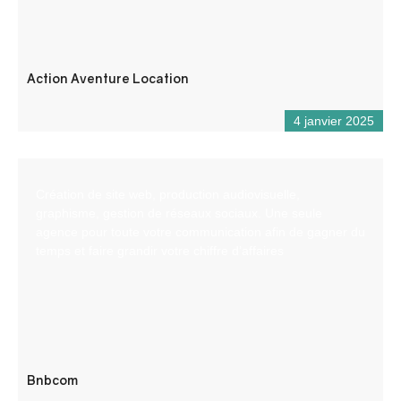
Action Aventure Location
4 janvier 2025
Création de site web, production audiovisuelle,
graphisme, gestion de réseaux sociaux. Une seule
agence pour toute votre communication afin de gagner du
temps et faire grandir votre chiffre d’affaires
Bnbcom