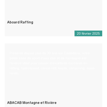
Aboard Rafting
20 février 2025
Présente depuis plus de 30 ans sur Castellane, notre
petite base de sport d’eau vive et de montagne est
l’endroit idéal pour passer d’excellents moments en
rafting, hydrospeed, canoë-raft, kayak, canyoning, aqua-
rando.
ABACAB Montagne et Rivière