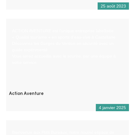
25 août 2023
ACTION AVENTURE est l’unique entreprise labellisée
« Qualité tourisme » en sports d’eau-vive à Castellane.
Découvrez les Gorges du Verdon en sécurité avec un
guide expérimenté.
Vous serez accueillis avec le sourire, par une équipe à
votre service.
Action Aventure
4 janvier 2025
Bienvenue aux Ptits Bureaux, notre nouvel espace de