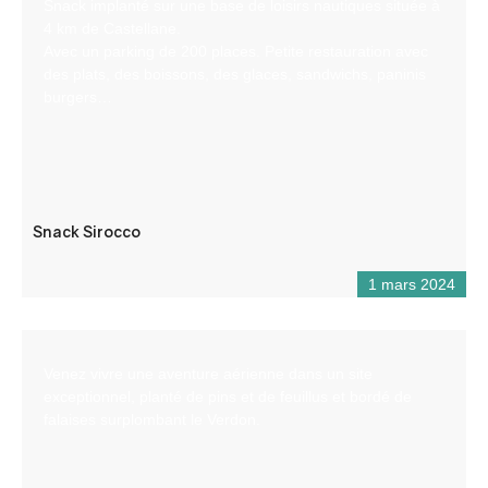
Snack implanté sur une base de loisirs nautiques située à
4 km de Castellane.
Avec un parking de 200 places. Petite restauration avec
des plats, des boissons, des glaces, sandwichs, paninis
burgers…
Snack Sirocco
1 mars 2024
Venez vivre une aventure aérienne dans un site
exceptionnel, planté de pins et de feuillus et bordé de
falaises surplombant le Verdon.