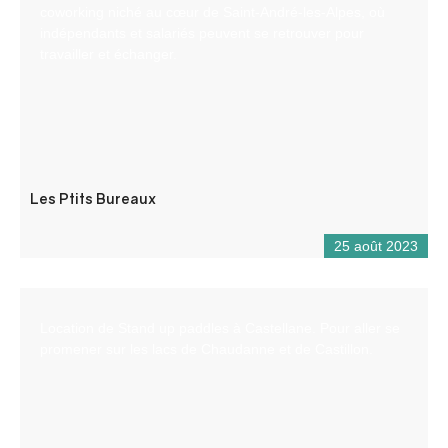
coworking niché au cœur de Saint-André-les-Alpes, où
indépendants et salariés peuvent se retrouver pour
travailler et échanger.
Les Ptits Bureaux
25 août 2023
Location de Stand up paddles à Castellane. Pour aller se
promener sur les lacs de Chaudanne et de Castillon.