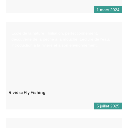
1 mars 2024
Ecole de la nature : Initiation, perfectionnement,
découverte de la pêche à la mouche. Lecture de l’eau,
introduction à la rivière et à son environnement.
Riviéra Fly Fishing
5 juillet 2025