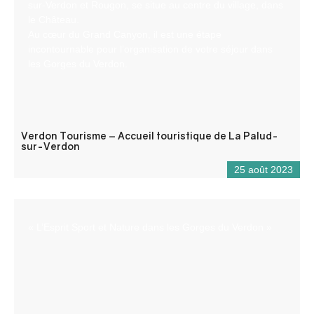
sur-Verdon et Rougon, se situe au centre du village, dans
le Château.
Au cœur du Grand Canyon, il est une étape
incontournable pour l’organisation de votre séjour dans
les Gorges du Verdon.
Verdon Tourisme – Accueil touristique de La Palud-
sur-Verdon
25 août 2023
« L’Esprit Sport et Nature dans les Gorges du Verdon »