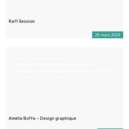
Raft Session
26 mars 2024
Graphiste indépendante depuis 2018, je suis une
véritable passionnée de design et de créations
graphiques. Je travaille également de façon régulière en
sous-traitance pour des agences.
Amélie Boffa – Design graphique