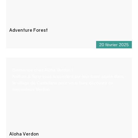
Adventure Forest
20 février 2025
Bienvenue chez Aloha Verdon !
Nathan & Tony vous accueillent sur leur base située dans
le village de Castellane pour vous faire découvrir ce
merveilleux Verdon.
Aloha Verdon