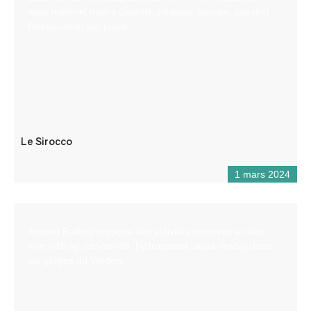
avec matériel divers (paddle, pédalos, kayaks, canoës).
Restauration sur place.
Le Sirocco
1 mars 2024
Aboard Rafting propose des activités sportives en eau
vive (rafting, canöe-raft, hydrospeed, aqua rando) dans
les gorges du Verdon.