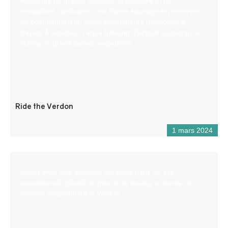
Amateurs de grands espaces, d’aventure et de
sensations, découvrez une rivière sauvage et préservée
en compagnie d’un guide expérimenté passionné à
travers 4 activités : l’aqua trekking, l’airboat kayaking, le
rafting, le grand canyon expedition.
Ride the Verdon
1 mars 2024
Venez vivre une aventure aérienne dans un site
exceptionnel, planté de pins et de feuillus et bordé de
falaises surplombant le Verdon.