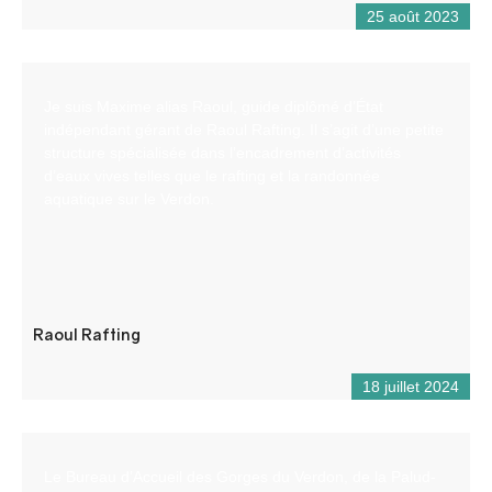
25 août 2023
Je suis Maxime alias Raoul, guide diplômé d’État
indépendant gérant de Raoul Rafting. Il s’agit d’une petite
structure spécialisée dans l’encadrement d’activités
d’eaux vives telles que le rafting et la randonnée
aquatique sur le Verdon.
Raoul Rafting
18 juillet 2024
Le Bureau d’Accueil des Gorges du Verdon, de la Palud-