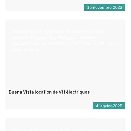
15 novembre 2023
Location de VTT électriques au départ de la base
nautique de Buena Vista Rafting à Castellane.
Une autre façon de découvrir la vallée, tout en douceur et
les pieds au sec.
Buena Vista location de Vtt électriques
4 janvier 2025
Base de loisirs nautiques située à 4 km de Castellane