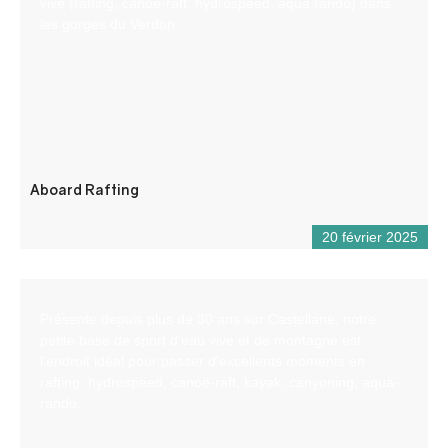
vive (rafting, canöe-raft, hydrospeed, aqua rando) dans
les gorges du Verdon.
Aboard Rafting
20 février 2025
Présente depuis plus de 30 ans sur Castellane, notre
petite base de sport d’eau vive et de montagne est
l’endroit idéal pour passer d’excellents moments en
rafting, hydrospeed, canoë-raft, kayak, canyoning, aqua-
rando.