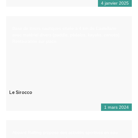
4 janvier 2025
Base de loisirs nautiques située à 4 km de Castellane
avec matériel divers (paddle, pédalos, kayaks, canoës).
Restauration sur place.
Le Sirocco
1 mars 2024
Aboard Rafting propose des activités sportives en eau