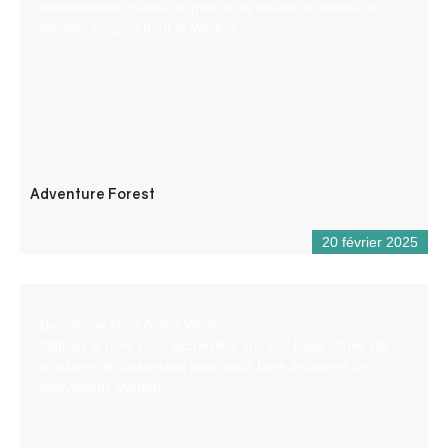
exceptionnel, planté de pins et de feuillus et bordé de
falaises surplombant le Verdon.
Adventure Forest
20 février 2025
Bienvenue chez Aloha Verdon !
Nathan & Tony vous accueillent sur leur base située dans
le village de Castellane pour vous faire découvrir ce
merveilleux Verdon.