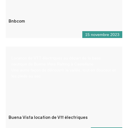
Bnbcom
15 novembre 2023
Location de VTT électriques au départ de la base
nautique de Buena Vista Rafting à Castellane.
Une autre façon de découvrir la vallée, tout en douceur et
les pieds au sec.
Buena Vista location de Vtt électriques