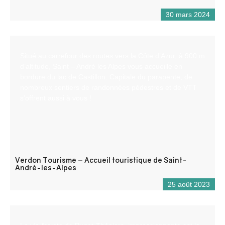
30 mars 2024
Situé au carrefour des routes vers la Côte d’Azur, à 900 m
d’altitude, Saint – André les Alpes vous accueille en
bordure du lac de Castillon. Capitale du parapente, de
nombreux sentiers de randonnées pédestres et de VTT
s’offrent aussi à vous !
Verdon Tourisme – Accueil touristique de Saint-
André-les-Alpes
25 août 2023