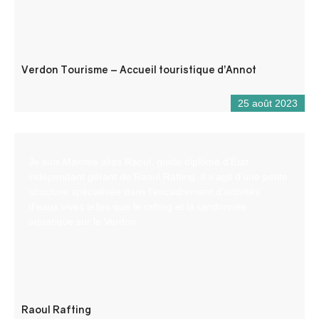
Verdon Tourisme – Accueil touristique d’Annot
25 août 2023
Je suis Maxime alias Raoul, guide diplômé d’État
indépendant gérant de Raoul Rafting. Il s’agit d’une petite
structure spécialisée dans l’encadrement d’activités
d’eaux vives telles que le rafting et la randonnée
aquatique sur le Verdon.
Raoul Rafting