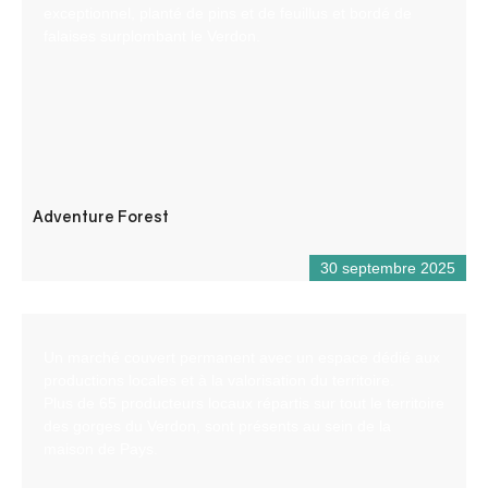
exceptionnel, planté de pins et de feuillus et bordé de
falaises surplombant le Verdon.
Adventure Forest
30 septembre 2025
Un marché couvert permanent avec un espace dédié aux
productions locales et à la valorisation du territoire.
Plus de 65 producteurs locaux répartis sur tout le territoire
des gorges du Verdon, sont présents au sein de la
maison de Pays.