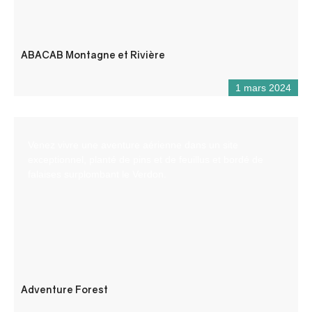
ABACAB Montagne et Rivière
1 mars 2024
Venez vivre une aventure aérienne dans un site
exceptionnel, planté de pins et de feuillus et bordé de
falaises surplombant le Verdon.
Adventure Forest