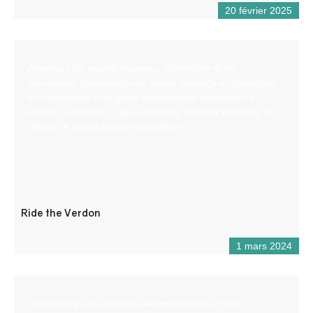
20 février 2025
Amateurs de grands espaces, d’aventure et de
sensations, découvrez une rivière sauvage et préservée
en compagnie d’un guide expérimenté passionné à
travers 4 activités : l’aqua trekking, l’airboat kayaking, le
rafting, le grand canyon expedition.
Ride the Verdon
1 mars 2024
Venez vivre une aventure aérienne dans un site