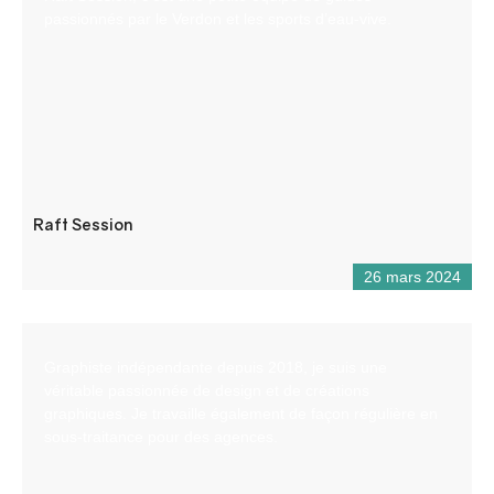
passionnés par le Verdon et les sports d’eau-vive.
Raft Session
26 mars 2024
Graphiste indépendante depuis 2018, je suis une
véritable passionnée de design et de créations
graphiques. Je travaille également de façon régulière en
sous-traitance pour des agences.