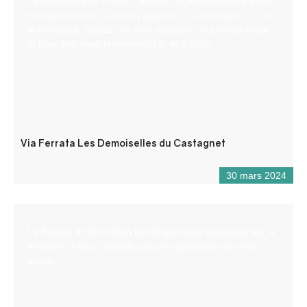
La via-ferrata de Puget-Théniers, impressionnante est le
mot qui convient. C’est un parcours « à l’ancienne » : de
la verticalité, du gaz, un pont népalais, un pont de singe
et pour finir deux tyroliennes (90 et 470m).
Via Ferrata Les Demoiselles du Castagnet
30 mars 2024
Le Bureau d’information touristique vous renseigne sur le
territoire, il vous conseille pour l’organisation de votre
séjour.