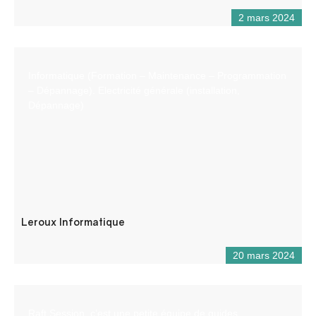
2 mars 2024
Informatique (Formation – Maintenance – Programmation
– Dépannage). Electricité générale (installation,
Dépannage)
Leroux Informatique
20 mars 2024
Raft Session, c’est une petite équipe de guides