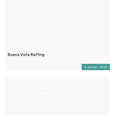
« L’Esprit Sport et Nature dans les Gorges du Verdon »
Buena Vista Rafting
4 janvier 2025
Bureau d’accueil ouvert toute l’année pour les
informations touristiques et/ou locales.