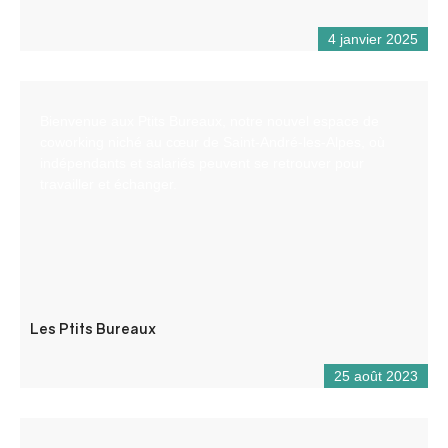
4 janvier 2025
Bienvenue aux Ptits Bureaux, notre nouvel espace de
coworking niché au cœur de Saint-André-les-Alpes, où
indépendants et salariés peuvent se retrouver pour
travailler et échanger.
Les Ptits Bureaux
25 août 2023