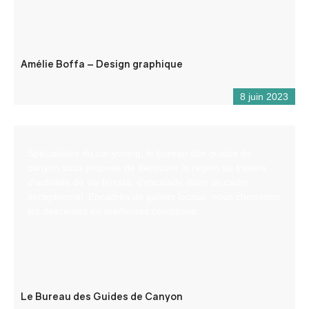
Amélie Boffa – Design graphique
8 juin 2023
Spécialistes du canyoning, le bureau des guides de
canyon vous propose de découvrir la région au travers
d’activités de via ferrata, d’escalade dans un cadre
exceptionnel. Encadrés de guides locaux, nous choisirons
les descentes en meilleures conditions.
Le Bureau des Guides de Canyon