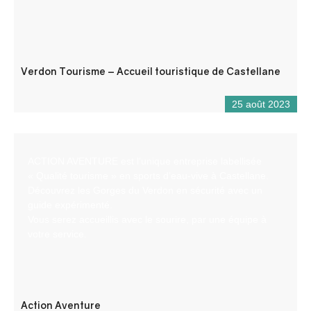
Verdon Tourisme – Accueil touristique de Castellane
25 août 2023
ACTION AVENTURE est l’unique entreprise labellisée
« Qualité tourisme » en sports d’eau-vive à Castellane.
Découvrez les Gorges du Verdon en sécurité avec un
guide expérimenté.
Vous serez accueillis avec le sourire, par une équipe à
votre service.
Action Aventure