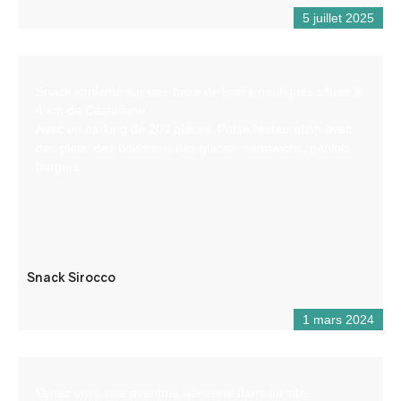
5 juillet 2025
Snack implanté sur une base de loisirs nautiques située à
4 km de Castellane.
Avec un parking de 200 places. Petite restauration avec
des plats, des boissons, des glaces, sandwichs, paninis
burgers…
Snack Sirocco
1 mars 2024
Venez vivre une aventure aérienne dans un site