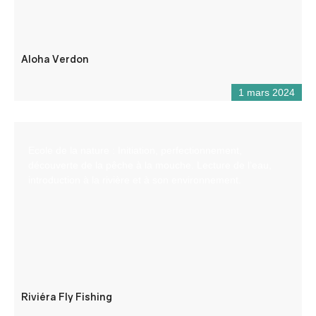
Aloha Verdon
1 mars 2024
Ecole de la nature : Initiation, perfectionnement,
découverte de la pêche à la mouche. Lecture de l’eau,
introduction à la rivière et à son environnement.
Riviéra Fly Fishing