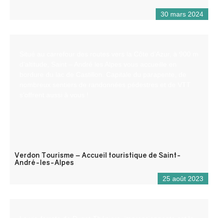
30 mars 2024
Situé au carrefour des routes vers la Côte d’Azur, à 900 m
d’altitude, Saint – André les Alpes vous accueille en
bordure du lac de Castillon. Capitale du parapente, de
nombreux sentiers de randonnées pédestres et de VTT
s’offrent aussi à vous !
Verdon Tourisme – Accueil touristique de Saint-
André-les-Alpes
25 août 2023