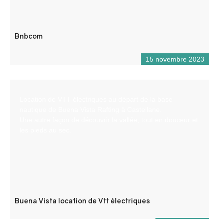
Bnbcom
15 novembre 2023
Location de VTT électriques au départ de la base
nautique de Buena Vista Rafting à Castellane.
Une autre façon de découvrir la vallée, tout en douceur et
les pieds au sec.
Buena Vista location de Vtt électriques