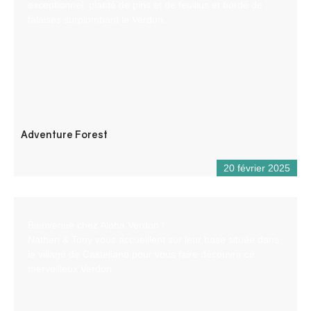
exceptionnel, planté de pins et de feuillus et bordé de
falaises surplombant le Verdon.
Adventure Forest
20 février 2025
Bienvenue chez Aloha Verdon !
Nathan & Tony vous accueillent sur leur base située dans
le village de Castellane pour vous faire découvrir ce
merveilleux Verdon.