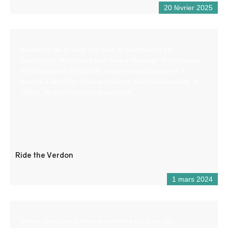
20 février 2025
Amateurs de grands espaces, d’aventure et de
sensations, découvrez une rivière sauvage et préservée
en compagnie d’un guide expérimenté passionné à
travers 4 activités : l’aqua trekking, l’airboat kayaking, le
rafting, le grand canyon expedition.
Ride the Verdon
1 mars 2024
Venez vivre une aventure aérienne dans un site