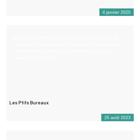
4 janvier 2025
Bienvenue aux Ptits Bureaux, notre nouvel espace de
coworking niché au cœur de Saint-André-les-Alpes, où
indépendants et salariés peuvent se retrouver pour
travailler et échanger.
Les Ptits Bureaux
25 août 2023