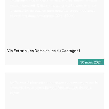
La via-ferrata de Puget-Théniers, impressionnante est le
mot qui convient. C’est un parcours « à l’ancienne » : de
la verticalité, du gaz, un pont népalais, un pont de singe
et pour finir deux tyroliennes (90 et 470m).
Via Ferrata Les Demoiselles du Castagnet
30 mars 2024
Le Bureau d’information touristique vous renseigne sur le
territoire, il vous conseille pour l’organisation de votre
séjour.