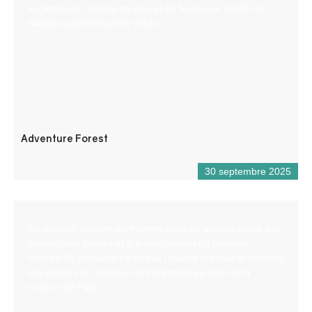
exceptionnel, planté de pins et de feuillus et bordé de
falaises surplombant le Verdon.
Adventure Forest
30 septembre 2025
Un marché couvert permanent avec un espace dédié aux
productions locales et à la valorisation du territoire.
Plus de 65 producteurs locaux répartis sur tout le territoire
des gorges du Verdon, sont présents au sein de la
maison de Pays.