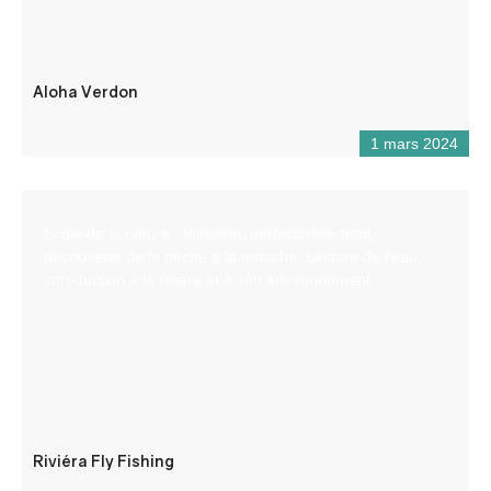
Aloha Verdon
1 mars 2024
Ecole de la nature : Initiation, perfectionnement,
découverte de la pêche à la mouche. Lecture de l’eau,
introduction à la rivière et à son environnement.
Riviéra Fly Fishing