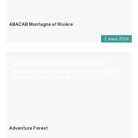
ABACAB Montagne et Rivière
1 mars 2024
Venez vivre une aventure aérienne dans un site
exceptionnel, planté de pins et de feuillus et bordé de
falaises surplombant le Verdon.
Adventure Forest