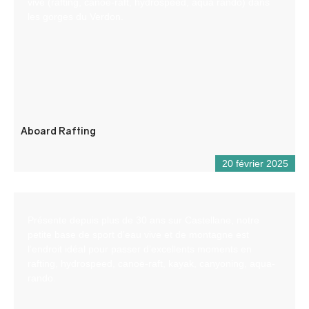
vive (rafting, canöe-raft, hydrospeed, aqua rando) dans
les gorges du Verdon.
Aboard Rafting
20 février 2025
Présente depuis plus de 30 ans sur Castellane, notre
petite base de sport d’eau vive et de montagne est
l’endroit idéal pour passer d’excellents moments en
rafting, hydrospeed, canoë-raft, kayak, canyoning, aqua-
rando.