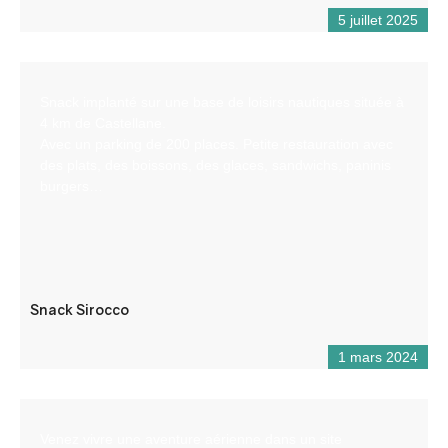
5 juillet 2025
Snack implanté sur une base de loisirs nautiques située à
4 km de Castellane.
Avec un parking de 200 places. Petite restauration avec
des plats, des boissons, des glaces, sandwichs, paninis
burgers…
Snack Sirocco
1 mars 2024
Venez vivre une aventure aérienne dans un site