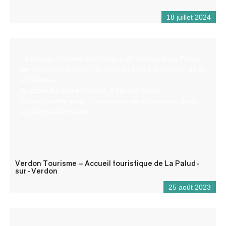
18 juillet 2024
Le Bureau d’Accueil des Gorges du Verdon, de la Palud-
sur-Verdon et Rougon, se situe au centre du village, dans
le Château.
Au cœur du Grand Canyon, il est une étape
incontournable pour l’organisation de votre séjour dans
les Gorges du Verdon.
Verdon Tourisme – Accueil touristique de La Palud-
sur-Verdon
25 août 2023