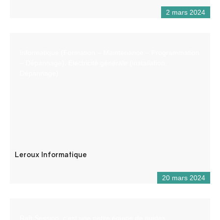
2 mars 2024
Informatique (Formation – Maintenance – Programmation
– Dépannage). Electricité générale (installation,
Dépannage)
Leroux Informatique
20 mars 2024
Raft Session, c’est une petite équipe de guides