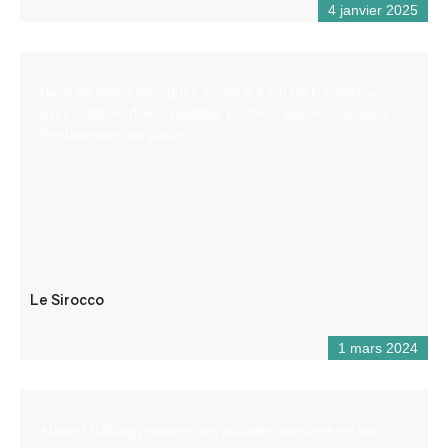
4 janvier 2025
Base de loisirs nautiques située à 4 km de Castellane
avec matériel divers (paddle, pédalos, kayaks, canoës).
Restauration sur place.
Le Sirocco
1 mars 2024
Aboard Rafting propose des activités sportives en eau