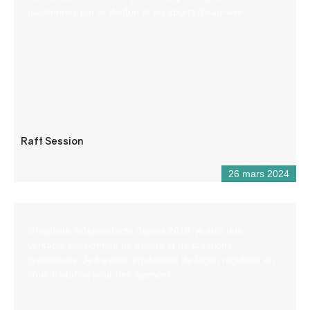
passionnés par le Verdon et les sports d’eau-vive.
Raft Session
26 mars 2024
Graphiste indépendante depuis 2018, je suis une
véritable passionnée de design et de créations
graphiques. Je travaille également de façon régulière en
sous-traitance pour des agences.