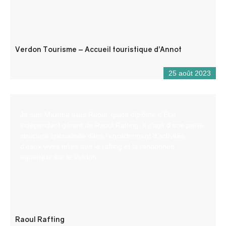
Verdon Tourisme – Accueil touristique d’Annot
25 août 2023
Je suis Maxime alias Raoul, guide diplômé d’État
indépendant gérant de Raoul Rafting. Il s’agit d’une petite
structure spécialisée dans l’encadrement d’activités
d’eaux vives telles que le rafting et la randonnée
aquatique sur le Verdon.
Raoul Rafting