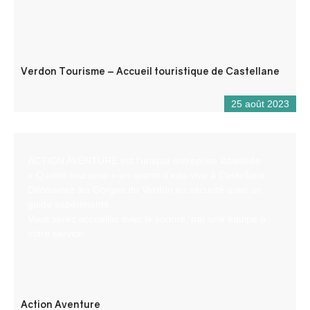
Verdon Tourisme – Accueil touristique de Castellane
25 août 2023
ACTION AVENTURE est l’unique entreprise labellisée
« Qualité tourisme » en sports d’eau-vive à Castellane.
Découvrez les Gorges du Verdon en sécurité avec un
guide expérimenté.
Vous serez accueillis avec le sourire, par une équipe à
votre service.
Action Aventure