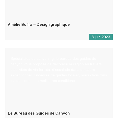
Amélie Boffa – Design graphique
8 juin 2023
Spécialistes du canyoning, le bureau des guides de
canyon vous propose de découvrir la région au travers
d’activités de via ferrata, d’escalade dans un cadre
exceptionnel. Encadrés de guides locaux, nous choisirons
les descentes en meilleures conditions.
Le Bureau des Guides de Canyon