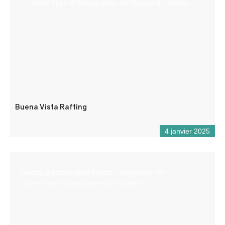
« L’Esprit Sport et Nature dans les Gorges du Verdon »
Buena Vista Rafting
4 janvier 2025
Bureau d’accueil ouvert toute l’année pour les
informations touristiques et/ou locales.