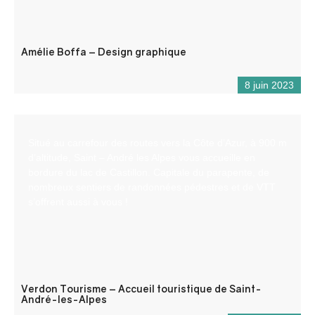
Amélie Boffa – Design graphique
8 juin 2023
Situé au carrefour des routes vers la Côte d’Azur, à 900 m
d’altitude, Saint – André les Alpes vous accueille en
bordure du lac de Castillon. Capitale du parapente, de
nombreux sentiers de randonnées pédestres et de VTT
s’offrent aussi à vous !
Verdon Tourisme – Accueil touristique de Saint-
André-les-Alpes