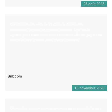
25 août 2023
Création de site web, production audiovisuelle,
graphisme, gestion de réseaux sociaux. Une seule
agence pour toute votre communication afin de gagner du
temps et faire grandir votre chiffre d’affaires
Bnbcom
15 novembre 2023
Un marché couvert permanent avec un espace dédié aux