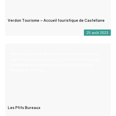
Verdon Tourisme – Accueil touristique de Castellane
25 août 2023
Bienvenue aux Ptits Bureaux, notre nouvel espace de
coworking niché au cœur de Saint-André-les-Alpes, où
indépendants et salariés peuvent se retrouver pour
travailler et échanger.
Les Ptits Bureaux