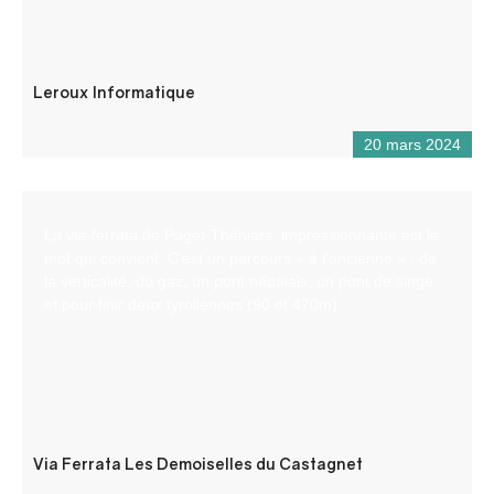
Leroux Informatique
20 mars 2024
La via-ferrata de Puget-Théniers, impressionnante est le
mot qui convient. C’est un parcours « à l’ancienne » : de
la verticalité, du gaz, un pont népalais, un pont de singe
et pour finir deux tyroliennes (90 et 470m).
Via Ferrata Les Demoiselles du Castagnet