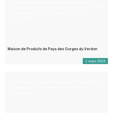
productions locales et à la valorisation du territoire.
Plus de 65 producteurs locaux répartis sur tout le territoire
des gorges du Verdon, sont présents au sein de la
maison de Pays.
Maison de Produits de Pays des Gorges du Verdon
1 mars 2024
Informatique (Formation – Maintenance – Programmation
– Dépannage). Electricité générale (installation,
Dépannage)