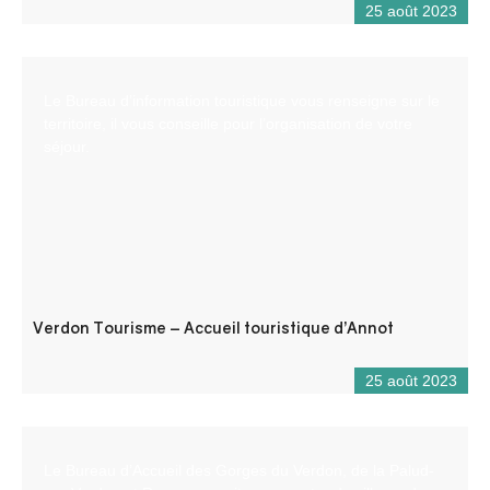
25 août 2023
Le Bureau d’information touristique vous renseigne sur le
territoire, il vous conseille pour l’organisation de votre
séjour.
Verdon Tourisme – Accueil touristique d’Annot
25 août 2023
Le Bureau d’Accueil des Gorges du Verdon, de la Palud-