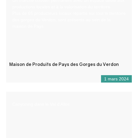
Un marché couvert permanent avec un espace dédié aux
productions locales et à la valorisation du territoire.
Plus de 65 producteurs locaux répartis sur tout le territoire
des gorges du Verdon, sont présents au sein de la
maison de Pays.
Maison de Produits de Pays des Gorges du Verdon
1 mars 2024
Canyoning dans le Val d’Allos