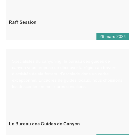
Raft Session
26 mars 2024
Spécialistes du canyoning, le bureau des guides de
canyon vous propose de découvrir la région au travers
d’activités de via ferrata, d’escalade dans un cadre
exceptionnel. Encadrés de guides locaux, nous choisirons
les descentes en meilleures conditions.
Le Bureau des Guides de Canyon