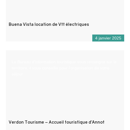
Buena Vista location de Vtt électriques
4 janvier 2025
Le Bureau d’information touristique vous renseigne sur le
territoire, il vous conseille pour l’organisation de votre
séjour.
Verdon Tourisme – Accueil touristique d’Annot