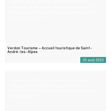
d’altitude, Saint – André les Alpes vous accueille en
bordure du lac de Castillon. Capitale du parapente, de
nombreux sentiers de randonnées pédestres et de VTT
s’offrent aussi à vous !
Verdon Tourisme – Accueil touristique de Saint-
André-les-Alpes
25 août 2023
Location de VTT électriques au départ de la base
nautique de Buena Vista Rafting à Castellane.
Une autre façon de découvrir la vallée, tout en douceur et
les pieds au sec.