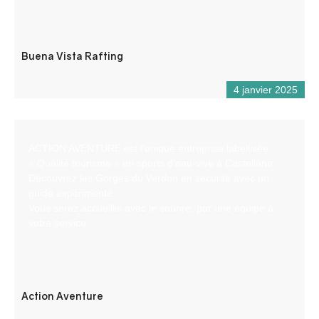
Buena Vista Rafting
4 janvier 2025
ACTION AVENTURE est l’unique entreprise labellisée
« Qualité tourisme » en sports d’eau-vive à Castellane.
Découvrez les Gorges du Verdon en sécurité avec un
guide expérimenté.
Vous serez accueillis avec le sourire, par une équipe à
votre service.
Action Aventure