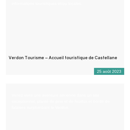
informations touristiques et/ou locales.
Verdon Tourisme – Accueil touristique de Castellane
25 août 2023
Venez vivre une aventure aérienne dans un site
exceptionnel, planté de pins et de feuillus et bordé de
falaises surplombant le Verdon.