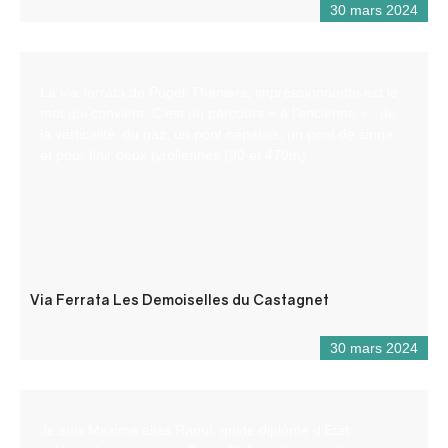
30 mars 2024
La via-ferrata de Puget-Théniers, impressionnante est le
mot qui convient. C’est un parcours « à l’ancienne » : de
la verticalité, du gaz, un pont népalais, un pont de singe
et pour finir deux tyroliennes (90 et 470m).
Via Ferrata Les Demoiselles du Castagnet
30 mars 2024
Je suis Maxime alias Raoul, guide diplômé d’État