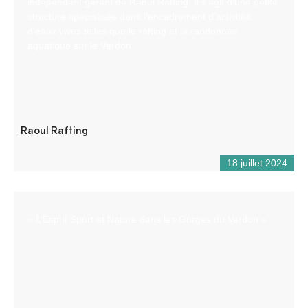
indépendant gérant de Raoul Rafting. Il s’agit d’une petite
structure spécialisée dans l’encadrement d’activités
d’eaux vives telles que le rafting et la randonnée
aquatique sur le Verdon.
Raoul Rafting
18 juillet 2024
« L’Esprit Sport et Nature dans les Gorges du Verdon »