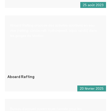
25 août 2023
Aboard Rafting propose des activités sportives en eau
vive (rafting, canöe-raft, hydrospeed, aqua rando) dans
les gorges du Verdon.
Aboard Rafting
20 février 2025
Bureau d’accueil ouvert toute l’année pour les