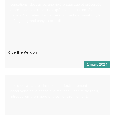
sensations, découvrez une rivière sauvage et préservée
en compagnie d’un guide expérimenté passionné à
travers 4 activités : l’aqua trekking, l’airboat kayaking, le
rafting, le grand canyon expedition.
Ride the Verdon
1 mars 2024
Ecole de la nature : Initiation, perfectionnement,
découverte de la pêche à la mouche. Lecture de l’eau,
introduction à la rivière et à son environnement.