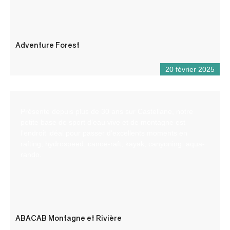
Adventure Forest
20 février 2025
Présente depuis plus de 30 ans sur Castellane, notre
petite base de sport d’eau vive et de montagne est
l’endroit idéal pour passer d’excellents moments en
rafting, hydrospeed, canoë-raft, kayak, canyoning, aqua-
rando.
ABACAB Montagne et Rivière