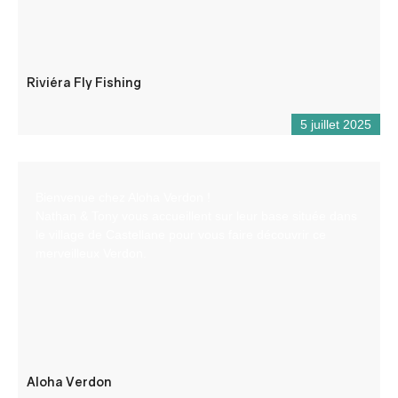
Riviéra Fly Fishing
5 juillet 2025
Bienvenue chez Aloha Verdon !
Nathan & Tony vous accueillent sur leur base située dans
le village de Castellane pour vous faire découvrir ce
merveilleux Verdon.
Aloha Verdon