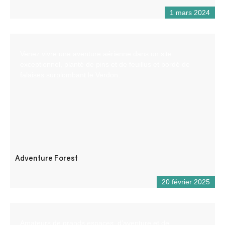
1 mars 2024
Venez vivre une aventure aérienne dans un site
exceptionnel, planté de pins et de feuillus et bordé de
falaises surplombant le Verdon.
Adventure Forest
20 février 2025
Amateurs de grands espaces, d’aventure et de