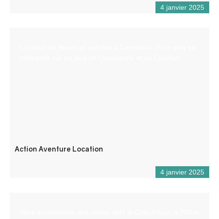
4 janvier 2025
Location de Stand up paddles à Castellane. Pour aller se
promener sur les lacs de Chaudanne et de Castillon.
Action Aventure Location
4 janvier 2025
Situé au carrefour des routes vers la Côte d’Azur, à 900 m