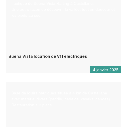
nautique de Buena Vista Rafting à Castellane.
Une autre façon de découvrir la vallée, tout en douceur et
les pieds au sec.
Buena Vista location de Vtt électriques
4 janvier 2025
Base de loisirs nautiques située à 4 km de Castellane
avec matériel divers (paddle, pédalos, kayaks, canoës).
Restauration sur place.