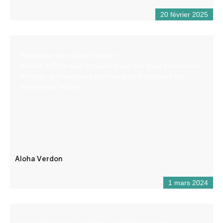
20 février 2025
Bienvenue chez Aloha Verdon !
Nathan & Tony vous accueillent sur leur base située dans
le village de Castellane pour vous faire découvrir ce
merveilleux Verdon.
Aloha Verdon
1 mars 2024