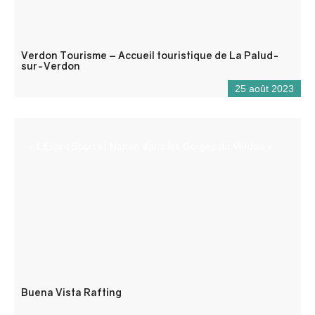
Verdon Tourisme – Accueil touristique de La Palud-
sur-Verdon
25 août 2023
« L’Esprit Sport et Nature dans les Gorges du Verdon »
Buena Vista Rafting