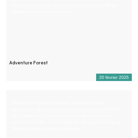
exceptionnel, planté de pins et de feuillus et bordé de
falaises surplombant le Verdon.
Adventure Forest
20 février 2025
Amateurs de grands espaces, d’aventure et de
sensations, découvrez une rivière sauvage et préservée
en compagnie d’un guide expérimenté passionné à
travers 4 activités : l’aqua trekking, l’airboat kayaking, le
rafting, le grand canyon expedition.