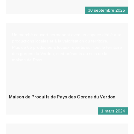
30 septembre 2025
Un marché couvert permanent avec un espace dédié aux
productions locales et à la valorisation du territoire.
Plus de 65 producteurs locaux répartis sur tout le territoire
des gorges du Verdon, sont présents au sein de la
maison de Pays.
Maison de Produits de Pays des Gorges du Verdon
1 mars 2024