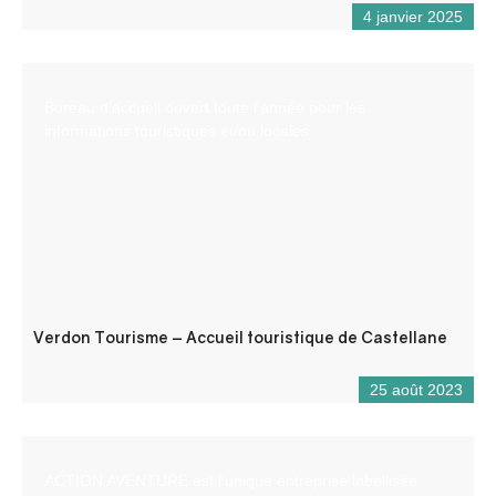
4 janvier 2025
Bureau d’accueil ouvert toute l’année pour les
informations touristiques et/ou locales.
Verdon Tourisme – Accueil touristique de Castellane
25 août 2023
ACTION AVENTURE est l’unique entreprise labellisée