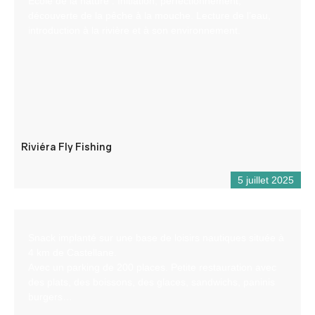
Ecole de la nature : Initiation, perfectionnement,
découverte de la pêche à la mouche. Lecture de l’eau,
introduction à la rivière et à son environnement.
Riviéra Fly Fishing
5 juillet 2025
Snack implanté sur une base de loisirs nautiques située à
4 km de Castellane.
Avec un parking de 200 places. Petite restauration avec
des plats, des boissons, des glaces, sandwichs, paninis
burgers…