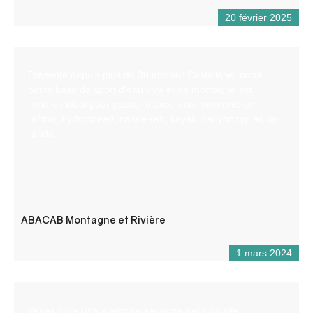
20 février 2025
Présente depuis plus de 30 ans sur Castellane, notre
petite base de sport d’eau vive et de montagne est
l’endroit idéal pour passer d’excellents moments en
rafting, hydrospeed, canoë-raft, kayak, canyoning, aqua-
rando.
ABACAB Montagne et Rivière
1 mars 2024
Venez vivre une aventure aérienne dans un site