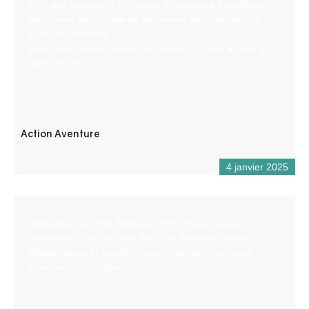
« Qualité tourisme » en sports d’eau-vive à Castellane.
Découvrez les Gorges du Verdon en sécurité avec un
guide expérimenté.
Vous serez accueillis avec le sourire, par une équipe à
votre service.
Action Aventure
4 janvier 2025
Bienvenue aux Ptits Bureaux, notre nouvel espace de
coworking niché au cœur de Saint-André-les-Alpes, où
indépendants et salariés peuvent se retrouver pour
travailler et échanger.