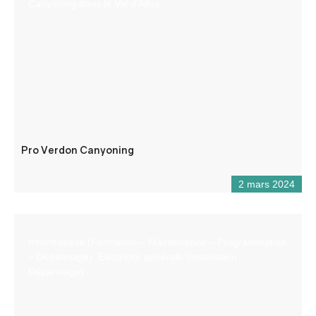
Canyoning dans le Val d’Allos
Pro Verdon Canyoning
2 mars 2024
Informatique (Formation – Maintenance – Programmation
– Dépannage). Electricité générale (installation,
Dépannage)