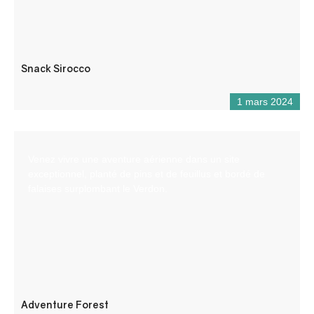
Snack Sirocco
1 mars 2024
Venez vivre une aventure aérienne dans un site
exceptionnel, planté de pins et de feuillus et bordé de
falaises surplombant le Verdon.
Adventure Forest