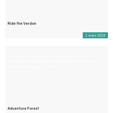
Ride the Verdon
1 mars 2024
Venez vivre une aventure aérienne dans un site
exceptionnel, planté de pins et de feuillus et bordé de
falaises surplombant le Verdon.
Adventure Forest