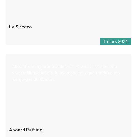
Le Sirocco
1 mars 2024
Aboard Rafting propose des activités sportives en eau
vive (rafting, canöe-raft, hydrospeed, aqua rando) dans
les gorges du Verdon.
Aboard Rafting