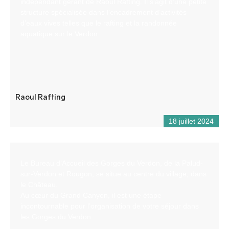
indépendant gérant de Raoul Rafting. Il s’agit d’une petite
structure spécialisée dans l’encadrement d’activités
d’eaux vives telles que le rafting et la randonnée
aquatique sur le Verdon.
Raoul Rafting
18 juillet 2024
Le Bureau d’Accueil des Gorges du Verdon, de la Palud-
sur-Verdon et Rougon, se situe au centre du village, dans
le Château.
Au cœur du Grand Canyon, il est une étape
incontournable pour l’organisation de votre séjour dans
les Gorges du Verdon.