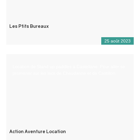
Les Ptits Bureaux
25 août 2023
Location de Stand up paddles à Castellane. Pour aller se
promener sur les lacs de Chaudanne et de Castillon.
Action Aventure Location