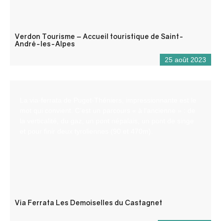
Verdon Tourisme – Accueil touristique de Saint-
André-les-Alpes
25 août 2023
La via-ferrata de Puget-Théniers, impressionnante est le
mot qui convient. C’est un parcours « à l’ancienne » : de
la verticalité, du gaz, un pont népalais, un pont de singe
et pour finir deux tyroliennes (90 et 470m).
Via Ferrata Les Demoiselles du Castagnet