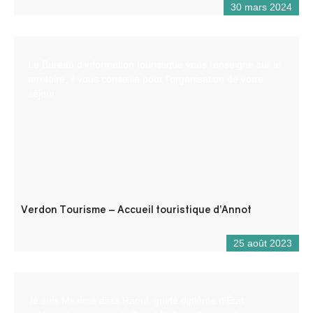
30 mars 2024
Le Bureau d’information touristique vous renseigne sur le
territoire, il vous conseille pour l’organisation de votre
séjour.
Verdon Tourisme – Accueil touristique d’Annot
25 août 2023
Je suis Maxime alias Raoul, guide diplômé d’État