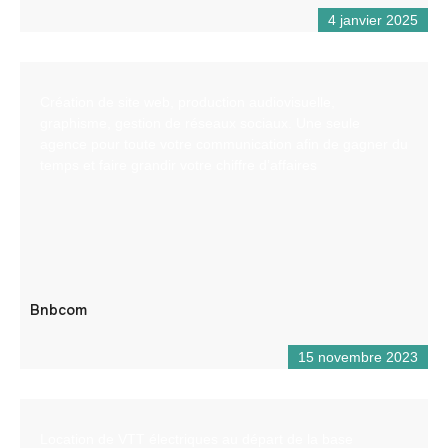
4 janvier 2025
Création de site web, production audiovisuelle,
graphisme, gestion de réseaux sociaux. Une seule
agence pour toute votre communication afin de gagner du
temps et faire grandir votre chiffre d’affaires
Bnbcom
15 novembre 2023
Location de VTT électriques au départ de la base