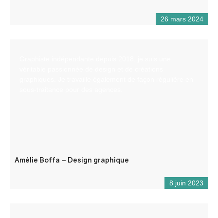
26 mars 2024
Graphiste indépendante depuis 2018, je suis une
véritable passionnée de design et de créations
graphiques. Je travaille également de façon régulière en
sous-traitance pour des agences.
Amélie Boffa – Design graphique
8 juin 2023