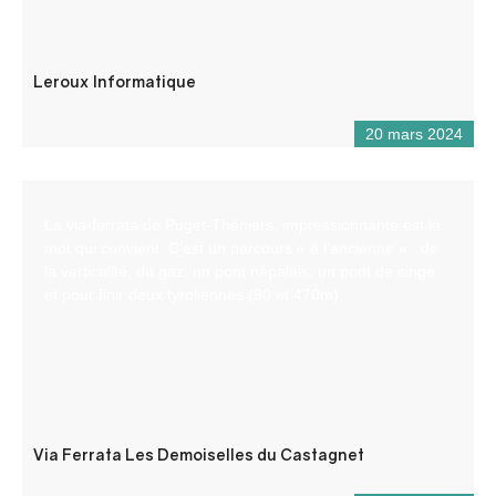
Leroux Informatique
20 mars 2024
La via-ferrata de Puget-Théniers, impressionnante est le
mot qui convient. C’est un parcours « à l’ancienne » : de
la verticalité, du gaz, un pont népalais, un pont de singe
et pour finir deux tyroliennes (90 et 470m).
Via Ferrata Les Demoiselles du Castagnet