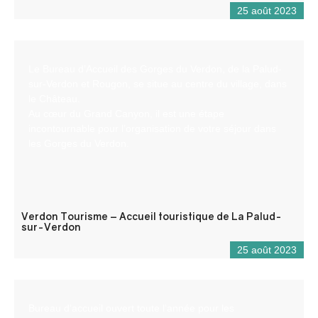
25 août 2023
Le Bureau d’Accueil des Gorges du Verdon, de la Palud-
sur-Verdon et Rougon, se situe au centre du village, dans
le Château.
Au cœur du Grand Canyon, il est une étape
incontournable pour l’organisation de votre séjour dans
les Gorges du Verdon.
Verdon Tourisme – Accueil touristique de La Palud-
sur-Verdon
25 août 2023
Bureau d’accueil ouvert toute l’année pour les