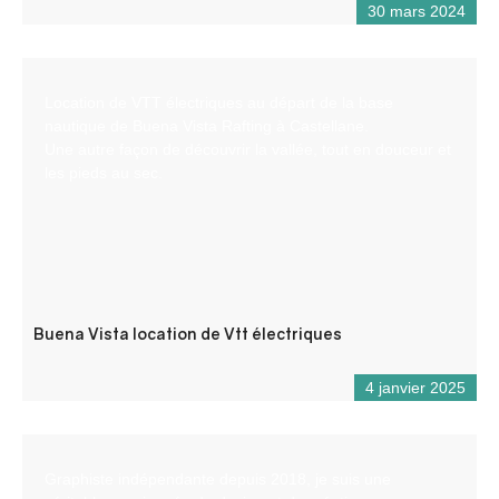
30 mars 2024
Location de VTT électriques au départ de la base
nautique de Buena Vista Rafting à Castellane.
Une autre façon de découvrir la vallée, tout en douceur et
les pieds au sec.
Buena Vista location de Vtt électriques
4 janvier 2025
Graphiste indépendante depuis 2018, je suis une