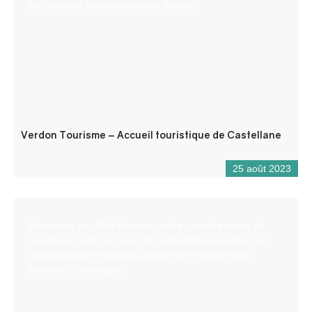
informations touristiques et/ou locales.
Verdon Tourisme – Accueil touristique de Castellane
25 août 2023
Bienvenue aux Ptits Bureaux, notre nouvel espace de
coworking niché au cœur de Saint-André-les-Alpes, où
indépendants et salariés peuvent se retrouver pour
travailler et échanger.