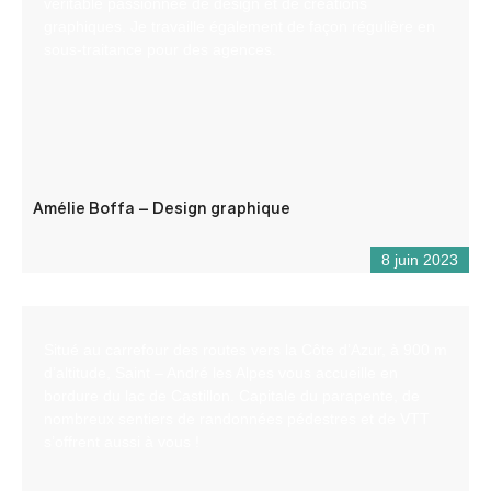
véritable passionnée de design et de créations
graphiques. Je travaille également de façon régulière en
sous-traitance pour des agences.
Amélie Boffa – Design graphique
8 juin 2023
Situé au carrefour des routes vers la Côte d’Azur, à 900 m
d’altitude, Saint – André les Alpes vous accueille en
bordure du lac de Castillon. Capitale du parapente, de
nombreux sentiers de randonnées pédestres et de VTT
s’offrent aussi à vous !