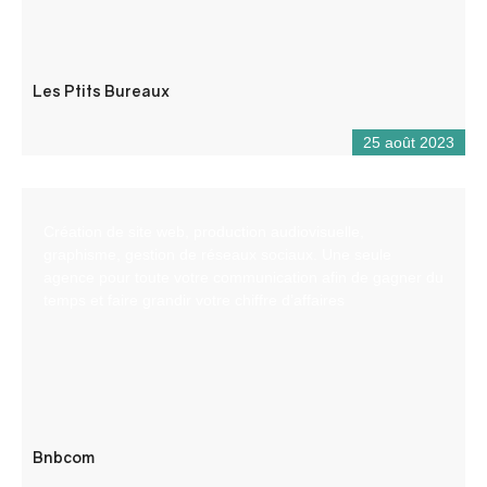
Les Ptits Bureaux
25 août 2023
Création de site web, production audiovisuelle,
graphisme, gestion de réseaux sociaux. Une seule
agence pour toute votre communication afin de gagner du
temps et faire grandir votre chiffre d’affaires
Bnbcom