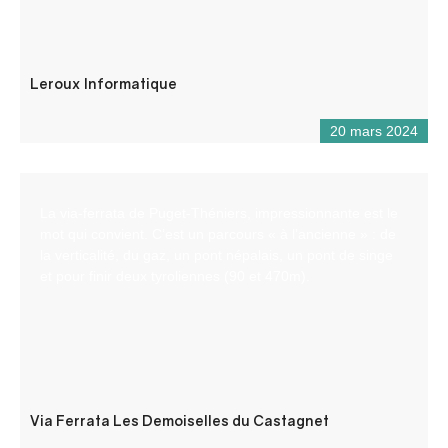
Leroux Informatique
20 mars 2024
La via-ferrata de Puget-Théniers, impressionnante est le
mot qui convient. C’est un parcours « à l’ancienne » : de
la verticalité, du gaz, un pont népalais, un pont de singe
et pour finir deux tyroliennes (90 et 470m).
Via Ferrata Les Demoiselles du Castagnet