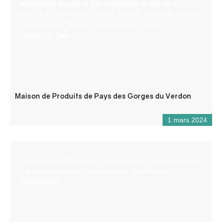
productions locales et à la valorisation du territoire.
Plus de 65 producteurs locaux répartis sur tout le territoire
des gorges du Verdon, sont présents au sein de la
maison de Pays.
Maison de Produits de Pays des Gorges du Verdon
1 mars 2024
Informatique (Formation – Maintenance – Programmation
– Dépannage). Electricité générale (installation,
Dépannage)