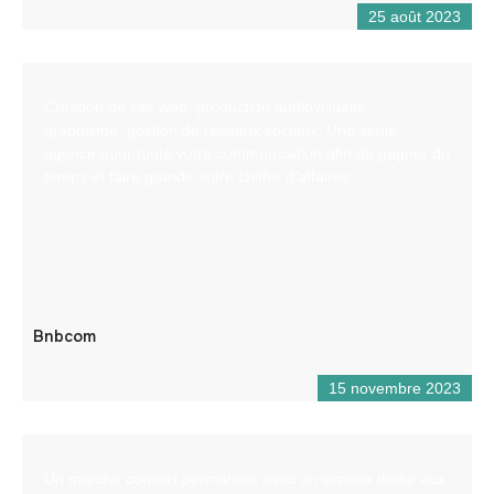
25 août 2023
Création de site web, production audiovisuelle,
graphisme, gestion de réseaux sociaux. Une seule
agence pour toute votre communication afin de gagner du
temps et faire grandir votre chiffre d’affaires
Bnbcom
15 novembre 2023
Un marché couvert permanent avec un espace dédié aux