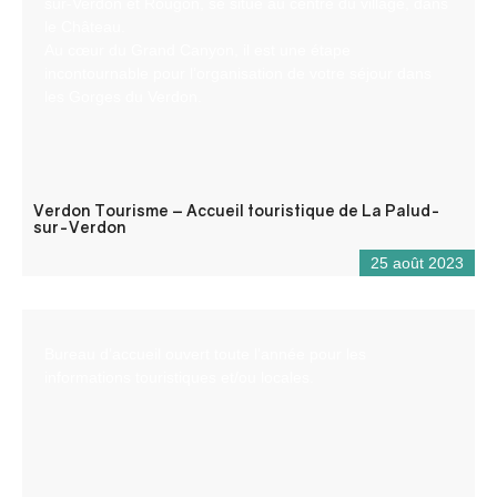
sur-Verdon et Rougon, se situe au centre du village, dans
le Château.
Au cœur du Grand Canyon, il est une étape
incontournable pour l’organisation de votre séjour dans
les Gorges du Verdon.
Verdon Tourisme – Accueil touristique de La Palud-
sur-Verdon
25 août 2023
Bureau d’accueil ouvert toute l’année pour les
informations touristiques et/ou locales.