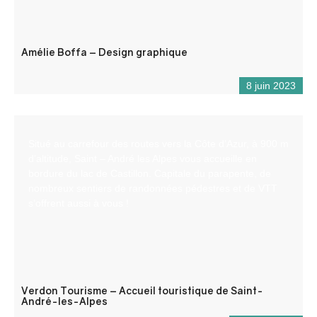
Amélie Boffa – Design graphique
8 juin 2023
Situé au carrefour des routes vers la Côte d’Azur, à 900 m
d’altitude, Saint – André les Alpes vous accueille en
bordure du lac de Castillon. Capitale du parapente, de
nombreux sentiers de randonnées pédestres et de VTT
s’offrent aussi à vous !
Verdon Tourisme – Accueil touristique de Saint-
André-les-Alpes