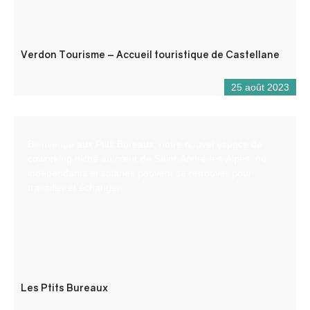
Verdon Tourisme – Accueil touristique de Castellane
25 août 2023
Bienvenue aux Ptits Bureaux, notre nouvel espace de
coworking niché au cœur de Saint-André-les-Alpes, où
indépendants et salariés peuvent se retrouver pour
travailler et échanger.
Les Ptits Bureaux