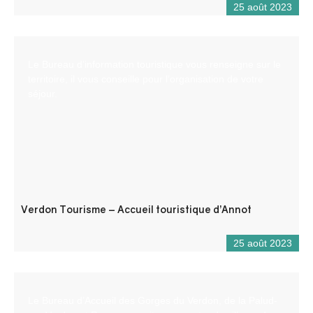
25 août 2023
Le Bureau d’information touristique vous renseigne sur le
territoire, il vous conseille pour l’organisation de votre
séjour.
Verdon Tourisme – Accueil touristique d’Annot
25 août 2023
Le Bureau d’Accueil des Gorges du Verdon, de la Palud-