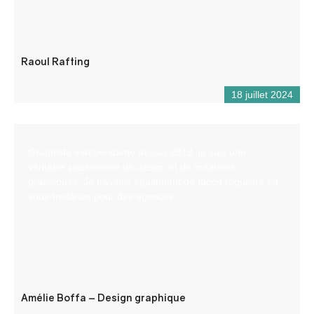
Raoul Rafting
18 juillet 2024
Graphiste indépendante depuis 2018, je suis une
véritable passionnée de design et de créations
graphiques. Je travaille également de façon régulière en
sous-traitance pour des agences.
Amélie Boffa – Design graphique