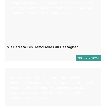
mot qui convient. C’est un parcours « à l’ancienne » : de
la verticalité, du gaz, un pont népalais, un pont de singe
et pour finir deux tyroliennes (90 et 470m).
Via Ferrata Les Demoiselles du Castagnet
30 mars 2024
Je suis Maxime alias Raoul, guide diplômé d’État
indépendant gérant de Raoul Rafting. Il s’agit d’une petite
structure spécialisée dans l’encadrement d’activités
d’eaux vives telles que le rafting et la randonnée
aquatique sur le Verdon.