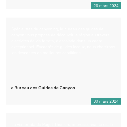
26 mars 2024
Spécialistes du canyoning, le bureau des guides de
canyon vous propose de découvrir la région au travers
d’activités de via ferrata, d’escalade dans un cadre
exceptionnel. Encadrés de guides locaux, nous choisirons
les descentes en meilleures conditions.
Le Bureau des Guides de Canyon
30 mars 2024
La via-ferrata de Puget-Théniers, impressionnante est le