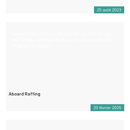
25 août 2023
Aboard Rafting propose des activités sportives en eau
vive (rafting, canöe-raft, hydrospeed, aqua rando) dans
les gorges du Verdon.
Aboard Rafting
20 février 2025