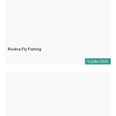
découverte de la pêche à la mouche. Lecture de l’eau,
introduction à la rivière et à son environnement.
Riviéra Fly Fishing
5 juillet 2025
Amateurs de grands espaces, d’aventure et de
sensations, découvrez une rivière sauvage et préservée
en compagnie d’un guide expérimenté passionné à
travers 4 activités : l’aqua trekking, l’airboat kayaking, le
rafting, le grand canyon expedition.