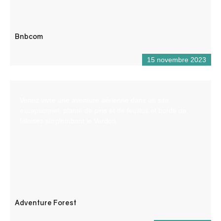
Bnbcom
15 novembre 2023
Venez vivre une aventure aérienne dans un site
exceptionnel, planté de pins et de feuillus et bordé de
falaises surplombant le Verdon.
Adventure Forest