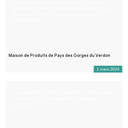
productions locales et à la valorisation du territoire.
Plus de 65 producteurs locaux répartis sur tout le territoire
des gorges du Verdon, sont présents au sein de la
maison de Pays.
Maison de Produits de Pays des Gorges du Verdon
1 mars 2024
Informatique (Formation – Maintenance – Programmation
– Dépannage). Electricité générale (installation,
Dépannage)