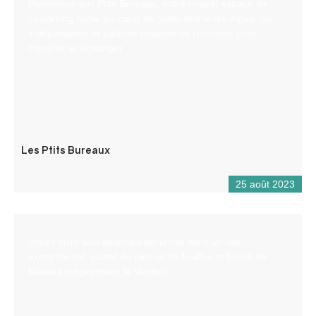
Bienvenue aux Ptits Bureaux, notre nouvel espace de
coworking niché au cœur de Saint-André-les-Alpes, où
indépendants et salariés peuvent se retrouver pour
travailler et échanger.
Les Ptits Bureaux
25 août 2023
Venez vivre une aventure aérienne dans un site
exceptionnel, planté de pins et de feuillus et bordé de
falaises surplombant le Verdon.