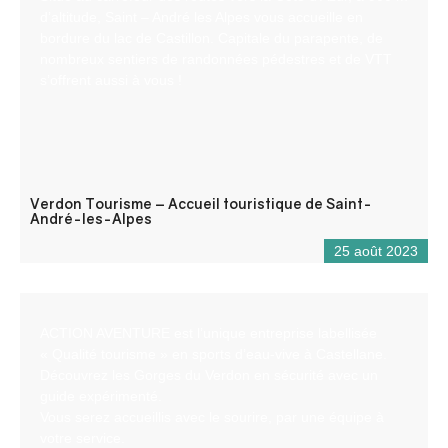
d’altitude, Saint – André les Alpes vous accueille en
bordure du lac de Castillon. Capitale du parapente, de
nombreux sentiers de randonnées pédestres et de VTT
s’offrent aussi à vous !
Verdon Tourisme – Accueil touristique de Saint-
André-les-Alpes
25 août 2023
ACTION AVENTURE est l’unique entreprise labellisée
« Qualité tourisme » en sports d’eau-vive à Castellane.
Découvrez les Gorges du Verdon en sécurité avec un
guide expérimenté.
Vous serez accueillis avec le sourire, par une équipe à
votre service.