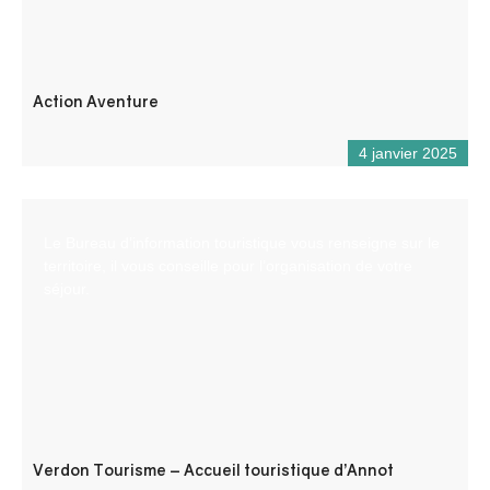
Action Aventure
4 janvier 2025
Le Bureau d’information touristique vous renseigne sur le
territoire, il vous conseille pour l’organisation de votre
séjour.
Verdon Tourisme – Accueil touristique d’Annot