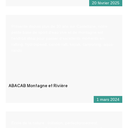
20 février 2025
Présente depuis plus de 30 ans sur Castellane, notre
petite base de sport d’eau vive et de montagne est
l’endroit idéal pour passer d’excellents moments en
rafting, hydrospeed, canoë-raft, kayak, canyoning, aqua-
rando.
ABACAB Montagne et Rivière
1 mars 2024
Ecole de la nature : Initiation, perfectionnement,