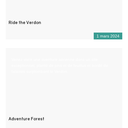
Ride the Verdon
1 mars 2024
Venez vivre une aventure aérienne dans un site
exceptionnel, planté de pins et de feuillus et bordé de
falaises surplombant le Verdon.
Adventure Forest