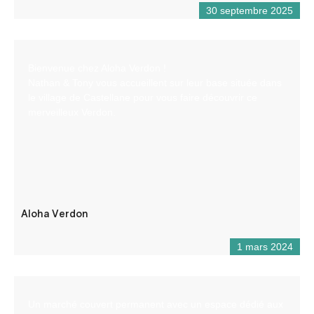
30 septembre 2025
Bienvenue chez Aloha Verdon !
Nathan & Tony vous accueillent sur leur base située dans
le village de Castellane pour vous faire découvrir ce
merveilleux Verdon.
Aloha Verdon
1 mars 2024
Un marché couvert permanent avec un espace dédié aux