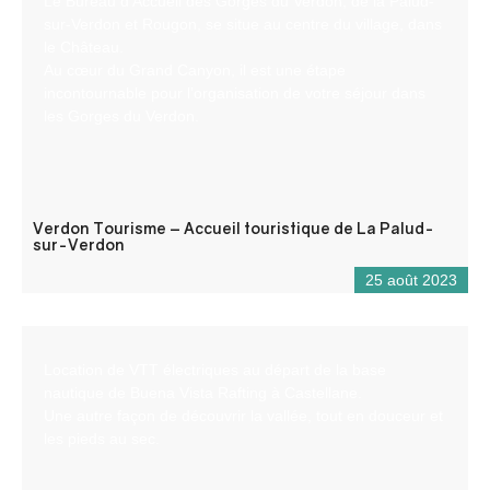
Le Bureau d’Accueil des Gorges du Verdon, de la Palud-
sur-Verdon et Rougon, se situe au centre du village, dans
le Château.
Au cœur du Grand Canyon, il est une étape
incontournable pour l’organisation de votre séjour dans
les Gorges du Verdon.
Verdon Tourisme – Accueil touristique de La Palud-
sur-Verdon
25 août 2023
Location de VTT électriques au départ de la base
nautique de Buena Vista Rafting à Castellane.
Une autre façon de découvrir la vallée, tout en douceur et
les pieds au sec.