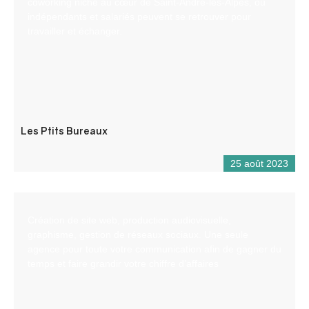
coworking niché au cœur de Saint-André-les-Alpes, où
indépendants et salariés peuvent se retrouver pour
travailler et échanger.
Les Ptits Bureaux
25 août 2023
Création de site web, production audiovisuelle,
graphisme, gestion de réseaux sociaux. Une seule
agence pour toute votre communication afin de gagner du
temps et faire grandir votre chiffre d’affaires