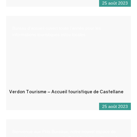
25 août 2023
Bureau d’accueil ouvert toute l’année pour les
informations touristiques et/ou locales.
Verdon Tourisme – Accueil touristique de Castellane
25 août 2023
Bienvenue aux Ptits Bureaux, notre nouvel espace de