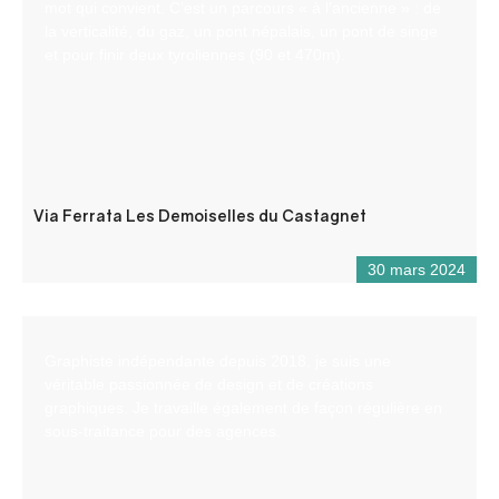
mot qui convient. C’est un parcours « à l’ancienne » : de
la verticalité, du gaz, un pont népalais, un pont de singe
et pour finir deux tyroliennes (90 et 470m).
Via Ferrata Les Demoiselles du Castagnet
30 mars 2024
Graphiste indépendante depuis 2018, je suis une
véritable passionnée de design et de créations
graphiques. Je travaille également de façon régulière en
sous-traitance pour des agences.