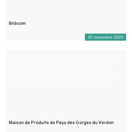
Bnbcom
15 novembre 2023
Un marché couvert permanent avec un espace dédié aux
productions locales et à la valorisation du territoire.
Plus de 65 producteurs locaux répartis sur tout le territoire
des gorges du Verdon, sont présents au sein de la
maison de Pays.
Maison de Produits de Pays des Gorges du Verdon