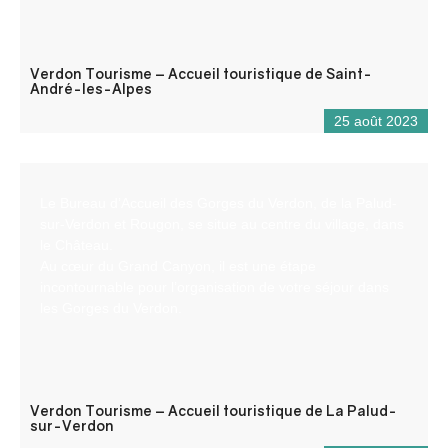
Verdon Tourisme – Accueil touristique de Saint-
André-les-Alpes
25 août 2023
Le Bureau d’Accueil des Gorges du Verdon, de la Palud-
sur-Verdon et Rougon, se situe au centre du village, dans
le Château.
Au cœur du Grand Canyon, il est une étape
incontournable pour l’organisation de votre séjour dans
les Gorges du Verdon.
Verdon Tourisme – Accueil touristique de La Palud-
sur-Verdon