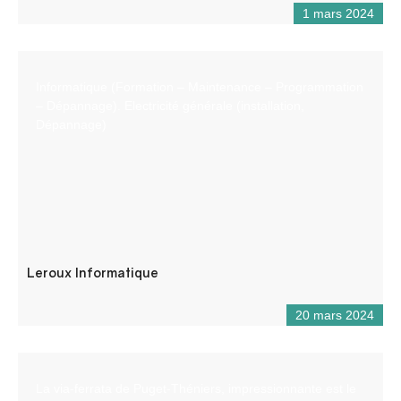
1 mars 2024
Informatique (Formation – Maintenance – Programmation
– Dépannage). Electricité générale (installation,
Dépannage)
Leroux Informatique
20 mars 2024
La via-ferrata de Puget-Théniers, impressionnante est le