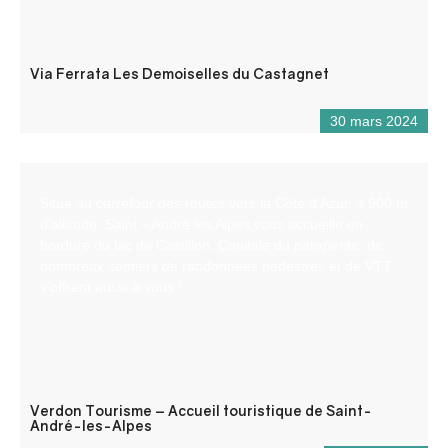
Via Ferrata Les Demoiselles du Castagnet
30 mars 2024
Situé au carrefour des routes vers la Côte d’Azur, à 900 m
d’altitude, Saint – André les Alpes vous accueille en
bordure du lac de Castillon. Capitale du parapente, de
nombreux sentiers de randonnées pédestres et de VTT
s’offrent aussi à vous !
Verdon Tourisme – Accueil touristique de Saint-
André-les-Alpes