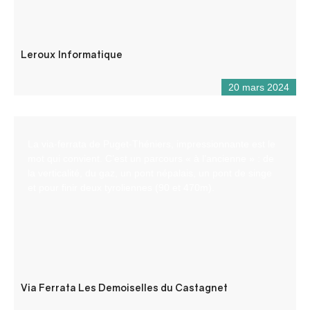
Leroux Informatique
20 mars 2024
La via-ferrata de Puget-Théniers, impressionnante est le
mot qui convient. C’est un parcours « à l’ancienne » : de
la verticalité, du gaz, un pont népalais, un pont de singe
et pour finir deux tyroliennes (90 et 470m).
Via Ferrata Les Demoiselles du Castagnet