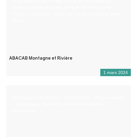
petite base de sport d’eau vive et de montagne est
l’endroit idéal pour passer d’excellents moments en
rafting, hydrospeed, canoë-raft, kayak, canyoning, aqua-
rando.
ABACAB Montagne et Rivière
1 mars 2024
Informatique (Formation – Maintenance – Programmation
– Dépannage). Electricité générale (installation,
Dépannage)