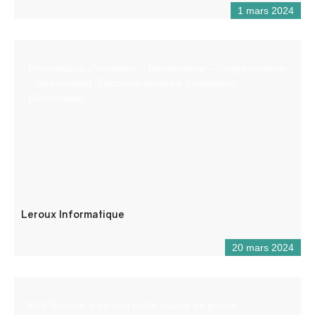
1 mars 2024
Informatique (Formation – Maintenance – Programmation
– Dépannage). Electricité générale (installation,
Dépannage)
Leroux Informatique
20 mars 2024
Raft Session, c’est une petite équipe de guides