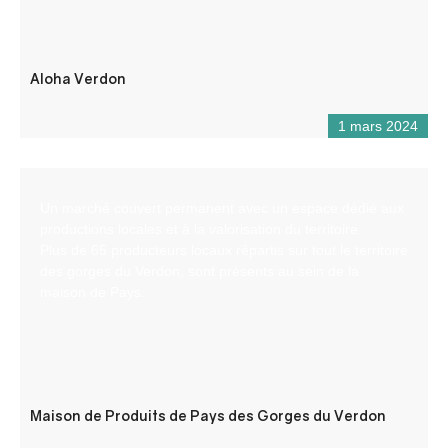
Aloha Verdon
1 mars 2024
Un marché couvert permanent avec un espace dédié aux
productions locales et à la valorisation du territoire.
Plus de 65 producteurs locaux répartis sur tout le territoire
des gorges du Verdon, sont présents au sein de la
maison de Pays.
Maison de Produits de Pays des Gorges du Verdon