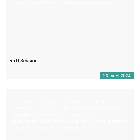
passionnés par le Verdon et les sports d’eau-vive.
Raft Session
26 mars 2024
Spécialistes du canyoning, le bureau des guides de
canyon vous propose de découvrir la région au travers
d’activités de via ferrata, d’escalade dans un cadre
exceptionnel. Encadrés de guides locaux, nous choisirons
les descentes en meilleures conditions.