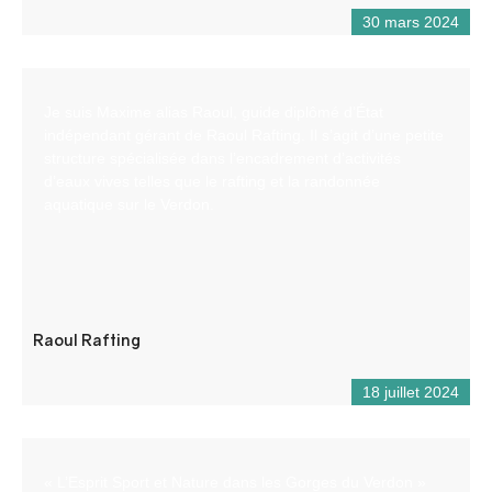
30 mars 2024
Je suis Maxime alias Raoul, guide diplômé d’État
indépendant gérant de Raoul Rafting. Il s’agit d’une petite
structure spécialisée dans l’encadrement d’activités
d’eaux vives telles que le rafting et la randonnée
aquatique sur le Verdon.
Raoul Rafting
18 juillet 2024
« L’Esprit Sport et Nature dans les Gorges du Verdon »