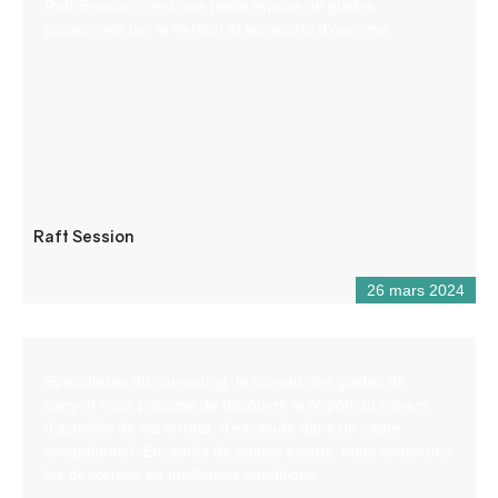
Raft Session, c’est une petite équipe de guides
passionnés par le Verdon et les sports d’eau-vive.
Raft Session
26 mars 2024
Spécialistes du canyoning, le bureau des guides de
canyon vous propose de découvrir la région au travers
d’activités de via ferrata, d’escalade dans un cadre
exceptionnel. Encadrés de guides locaux, nous choisirons
les descentes en meilleures conditions.