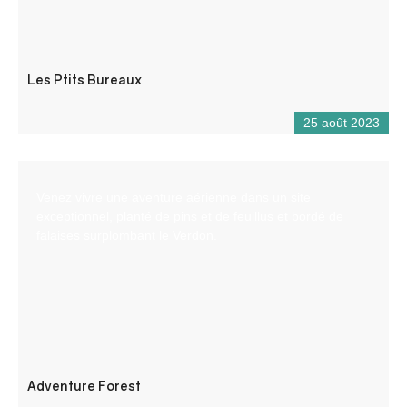
Les Ptits Bureaux
25 août 2023
Venez vivre une aventure aérienne dans un site
exceptionnel, planté de pins et de feuillus et bordé de
falaises surplombant le Verdon.
Adventure Forest