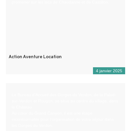
promener sur les lacs de Chaudanne et de Castillon.
Action Aventure Location
4 janvier 2025
Le Bureau d’Accueil des Gorges du Verdon, de la Palud-
sur-Verdon et Rougon, se situe au centre du village, dans
le Château.
Au cœur du Grand Canyon, il est une étape
incontournable pour l’organisation de votre séjour dans
les Gorges du Verdon.