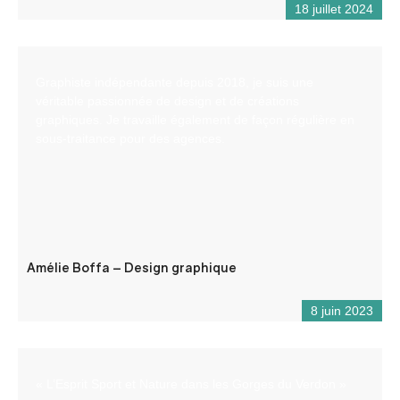
18 juillet 2024
Graphiste indépendante depuis 2018, je suis une
véritable passionnée de design et de créations
graphiques. Je travaille également de façon régulière en
sous-traitance pour des agences.
Amélie Boffa – Design graphique
8 juin 2023
« L’Esprit Sport et Nature dans les Gorges du Verdon »