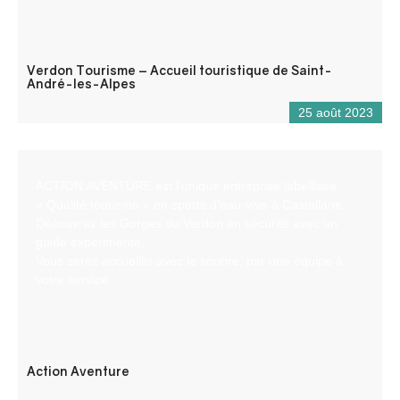
Verdon Tourisme – Accueil touristique de Saint-
André-les-Alpes
25 août 2023
ACTION AVENTURE est l’unique entreprise labellisée
« Qualité tourisme » en sports d’eau-vive à Castellane.
Découvrez les Gorges du Verdon en sécurité avec un
guide expérimenté.
Vous serez accueillis avec le sourire, par une équipe à
votre service.
Action Aventure