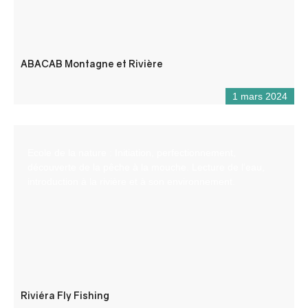
ABACAB Montagne et Rivière
1 mars 2024
Ecole de la nature : Initiation, perfectionnement,
découverte de la pêche à la mouche. Lecture de l’eau,
introduction à la rivière et à son environnement.
Riviéra Fly Fishing