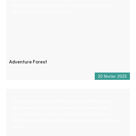
exceptionnel, planté de pins et de feuillus et bordé de
falaises surplombant le Verdon.
Adventure Forest
20 février 2025
Présente depuis plus de 30 ans sur Castellane, notre
petite base de sport d’eau vive et de montagne est
l’endroit idéal pour passer d’excellents moments en
rafting, hydrospeed, canoë-raft, kayak, canyoning, aqua-
rando.