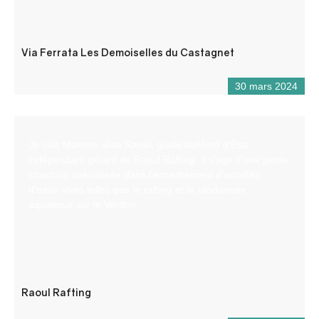
Via Ferrata Les Demoiselles du Castagnet
30 mars 2024
Je suis Maxime alias Raoul, guide diplômé d’État
indépendant gérant de Raoul Rafting. Il s’agit d’une petite
structure spécialisée dans l’encadrement d’activités
d’eaux vives telles que le rafting et la randonnée
aquatique sur le Verdon.
Raoul Rafting