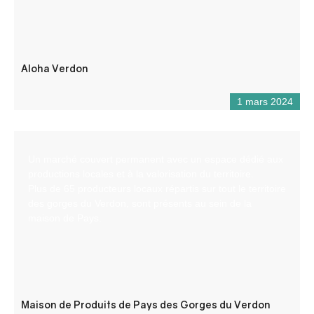
Aloha Verdon
1 mars 2024
Un marché couvert permanent avec un espace dédié aux
productions locales et à la valorisation du territoire.
Plus de 65 producteurs locaux répartis sur tout le territoire
des gorges du Verdon, sont présents au sein de la
maison de Pays.
Maison de Produits de Pays des Gorges du Verdon