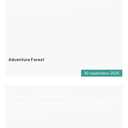
Venez vivre une aventure aérienne dans un site
exceptionnel, planté de pins et de feuillus et bordé de
falaises surplombant le Verdon.
Adventure Forest
30 septembre 2025
Bienvenue chez Aloha Verdon !
Nathan & Tony vous accueillent sur leur base située dans
le village de Castellane pour vous faire découvrir ce
merveilleux Verdon.