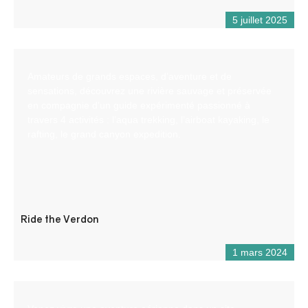
5 juillet 2025
Amateurs de grands espaces, d’aventure et de
sensations, découvrez une rivière sauvage et préservée
en compagnie d’un guide expérimenté passionné à
travers 4 activités : l’aqua trekking, l’airboat kayaking, le
rafting, le grand canyon expedition.
Ride the Verdon
1 mars 2024