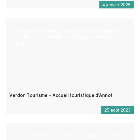
4 janvier 2025
Le Bureau d’information touristique vous renseigne sur le
territoire, il vous conseille pour l’organisation de votre
séjour.
Verdon Tourisme – Accueil touristique d’Annot
25 août 2023
Location de Stand up paddles à Castellane. Pour aller se