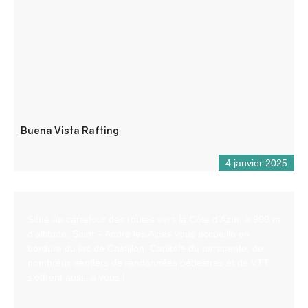
Buena Vista Rafting
4 janvier 2025
Situé au carrefour des routes vers la Côte d’Azur, à 900 m
d’altitude, Saint – André les Alpes vous accueille en
bordure du lac de Castillon. Capitale du parapente, de
nombreux sentiers de randonnées pédestres et de VTT
s’offrent aussi à vous !