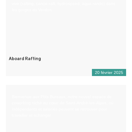
vive (rafting, canöe-raft, hydrospeed, aqua rando) dans
les gorges du Verdon.
Aboard Rafting
20 février 2025
Bienvenue aux Ptits Bureaux, notre nouvel espace de
coworking niché au cœur de Saint-André-les-Alpes, où
indépendants et salariés peuvent se retrouver pour
travailler et échanger.