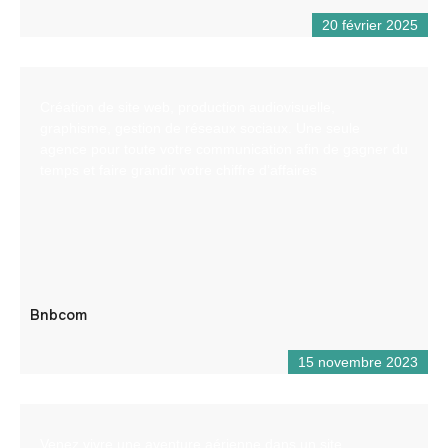
20 février 2025
Création de site web, production audiovisuelle,
graphisme, gestion de réseaux sociaux. Une seule
agence pour toute votre communication afin de gagner du
temps et faire grandir votre chiffre d’affaires
Bnbcom
15 novembre 2023
Venez vivre une aventure aérienne dans un site