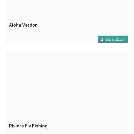
Aloha Verdon
1 mars 2024
Ecole de la nature : Initiation, perfectionnement,
découverte de la pêche à la mouche. Lecture de l’eau,
introduction à la rivière et à son environnement.
Riviéra Fly Fishing