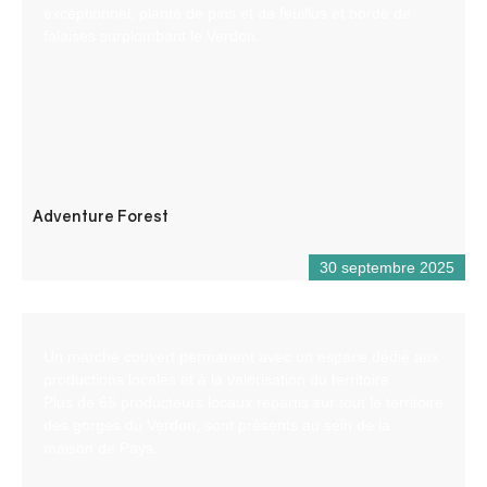
exceptionnel, planté de pins et de feuillus et bordé de
falaises surplombant le Verdon.
Adventure Forest
30 septembre 2025
Un marché couvert permanent avec un espace dédié aux
productions locales et à la valorisation du territoire.
Plus de 65 producteurs locaux répartis sur tout le territoire
des gorges du Verdon, sont présents au sein de la
maison de Pays.