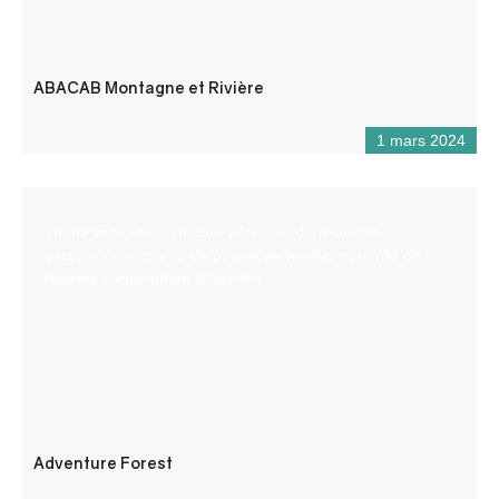
ABACAB Montagne et Rivière
1 mars 2024
Venez vivre une aventure aérienne dans un site
exceptionnel, planté de pins et de feuillus et bordé de
falaises surplombant le Verdon.
Adventure Forest