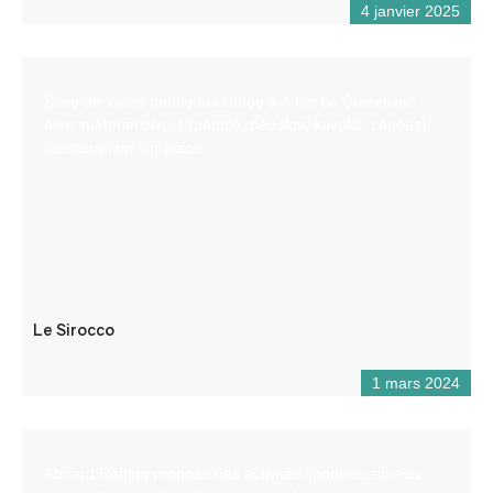
4 janvier 2025
Base de loisirs nautiques située à 4 km de Castellane
avec matériel divers (paddle, pédalos, kayaks, canoës).
Restauration sur place.
Le Sirocco
1 mars 2024
Aboard Rafting propose des activités sportives en eau