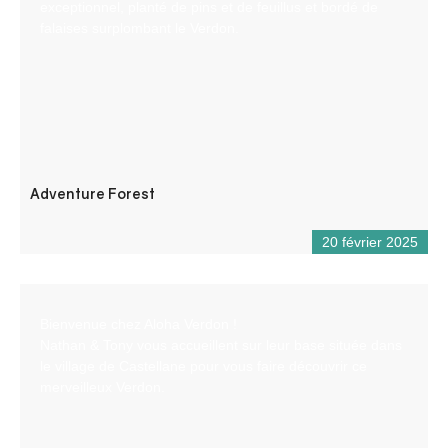
exceptionnel, planté de pins et de feuillus et bordé de
falaises surplombant le Verdon.
Adventure Forest
20 février 2025
Bienvenue chez Aloha Verdon !
Nathan & Tony vous accueillent sur leur base située dans
le village de Castellane pour vous faire découvrir ce
merveilleux Verdon.