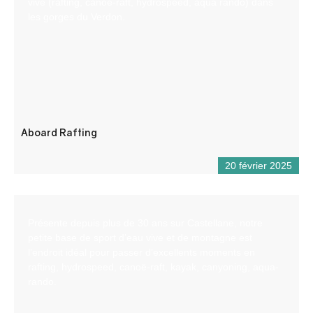
vive (rafting, canöe-raft, hydrospeed, aqua rando) dans
les gorges du Verdon.
Aboard Rafting
20 février 2025
Présente depuis plus de 30 ans sur Castellane, notre
petite base de sport d’eau vive et de montagne est
l’endroit idéal pour passer d’excellents moments en
rafting, hydrospeed, canoë-raft, kayak, canyoning, aqua-
rando.