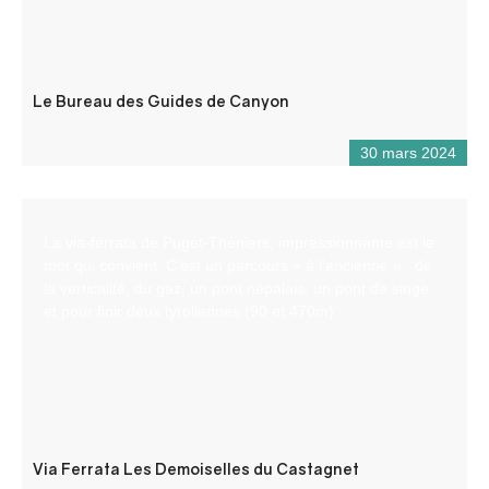
Le Bureau des Guides de Canyon
30 mars 2024
La via-ferrata de Puget-Théniers, impressionnante est le
mot qui convient. C’est un parcours « à l’ancienne » : de
la verticalité, du gaz, un pont népalais, un pont de singe
et pour finir deux tyroliennes (90 et 470m).
Via Ferrata Les Demoiselles du Castagnet