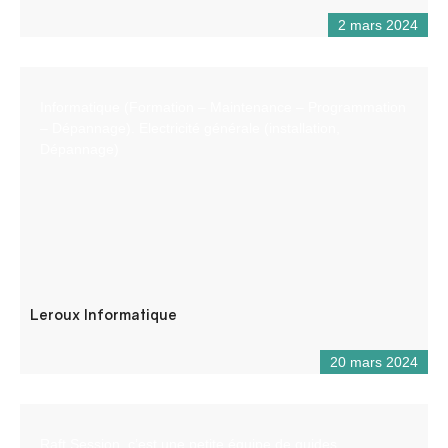
2 mars 2024
Informatique (Formation – Maintenance – Programmation
– Dépannage). Electricité générale (installation,
Dépannage)
Leroux Informatique
20 mars 2024
Raft Session, c’est une petite équipe de guides