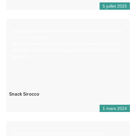
5 juillet 2025
Snack implanté sur une base de loisirs nautiques située à
4 km de Castellane.
Avec un parking de 200 places. Petite restauration avec
des plats, des boissons, des glaces, sandwichs, paninis
burgers…
Snack Sirocco
1 mars 2024
Venez vivre une aventure aérienne dans un site