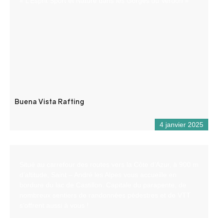
« L’Esprit Sport et Nature dans les Gorges du Verdon »
Buena Vista Rafting
4 janvier 2025
Situé au carrefour des routes vers la Côte d’Azur, à 900 m
d’altitude, Saint – André les Alpes vous accueille en
bordure du lac de Castillon. Capitale du parapente, de
nombreux sentiers de randonnées pédestres et de VTT
s’offrent aussi à vous !