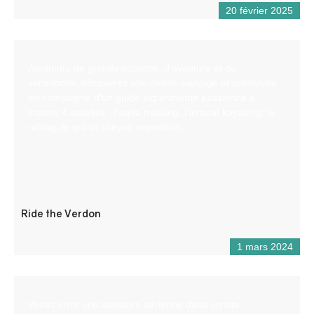
20 février 2025
Amateurs de grands espaces, d’aventure et de
sensations, découvrez une rivière sauvage et préservée
en compagnie d’un guide expérimenté passionné à
travers 4 activités : l’aqua trekking, l’airboat kayaking, le
rafting, le grand canyon expedition.
Ride the Verdon
1 mars 2024
Venez vivre une aventure aérienne dans un site