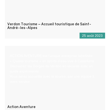
Verdon Tourisme – Accueil touristique de Saint-
André-les-Alpes
25 août 2023
ACTION AVENTURE est l’unique entreprise labellisée
« Qualité tourisme » en sports d’eau-vive à Castellane.
Découvrez les Gorges du Verdon en sécurité avec un
guide expérimenté.
Vous serez accueillis avec le sourire, par une équipe à
votre service.
Action Aventure