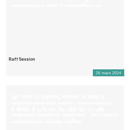
passionnés par le Verdon et les sports d’eau-vive.
Raft Session
26 mars 2024
Spécialistes du canyoning, le bureau des guides de
canyon vous propose de découvrir la région au travers
d’activités de via ferrata, d’escalade dans un cadre
exceptionnel. Encadrés de guides locaux, nous choisirons
les descentes en meilleures conditions.