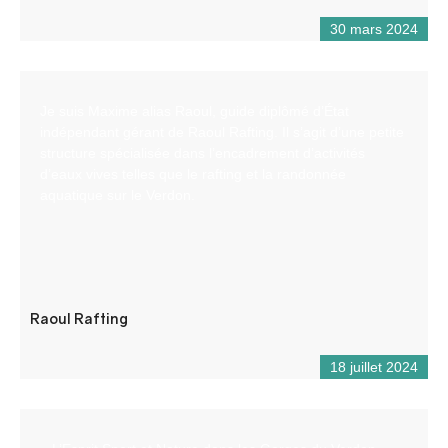
30 mars 2024
Je suis Maxime alias Raoul, guide diplômé d’État
indépendant gérant de Raoul Rafting. Il s’agit d’une petite
structure spécialisée dans l’encadrement d’activités
d’eaux vives telles que le rafting et la randonnée
aquatique sur le Verdon.
Raoul Rafting
18 juillet 2024