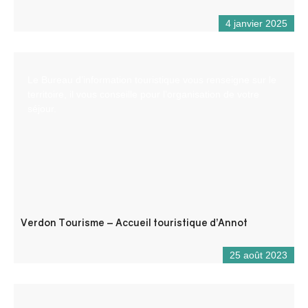
4 janvier 2025
Le Bureau d’information touristique vous renseigne sur le
territoire, il vous conseille pour l’organisation de votre
séjour.
Verdon Tourisme – Accueil touristique d’Annot
25 août 2023