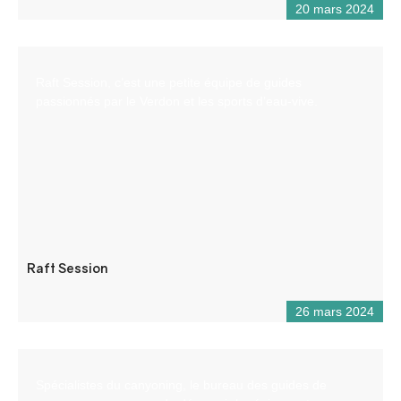
20 mars 2024
Raft Session, c’est une petite équipe de guides
passionnés par le Verdon et les sports d’eau-vive.
Raft Session
26 mars 2024
Spécialistes du canyoning, le bureau des guides de