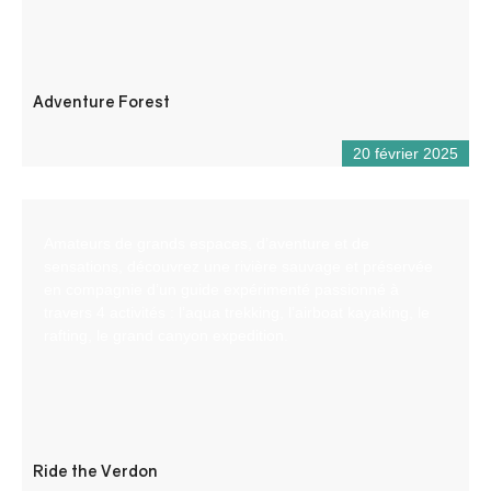
Adventure Forest
20 février 2025
Amateurs de grands espaces, d’aventure et de
sensations, découvrez une rivière sauvage et préservée
en compagnie d’un guide expérimenté passionné à
travers 4 activités : l’aqua trekking, l’airboat kayaking, le
rafting, le grand canyon expedition.
Ride the Verdon