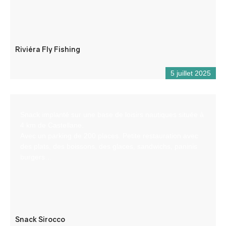
Riviéra Fly Fishing
5 juillet 2025
Snack implanté sur une base de loisirs nautiques située à
4 km de Castellane.
Avec un parking de 200 places. Petite restauration avec
des plats, des boissons, des glaces, sandwichs, paninis
burgers…
Snack Sirocco