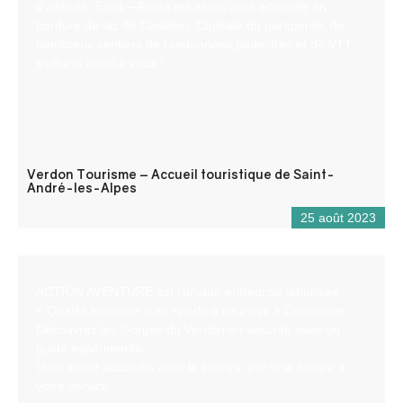
d’altitude, Saint – André les Alpes vous accueille en
bordure du lac de Castillon. Capitale du parapente, de
nombreux sentiers de randonnées pédestres et de VTT
s’offrent aussi à vous !
Verdon Tourisme – Accueil touristique de Saint-
André-les-Alpes
25 août 2023
ACTION AVENTURE est l’unique entreprise labellisée
« Qualité tourisme » en sports d’eau-vive à Castellane.
Découvrez les Gorges du Verdon en sécurité avec un
guide expérimenté.
Vous serez accueillis avec le sourire, par une équipe à
votre service.