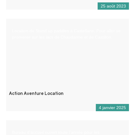
25 août 2023
Location de Stand up paddles à Castellane. Pour aller se
promener sur les lacs de Chaudanne et de Castillon.
Action Aventure Location
4 janvier 2025
Bureau d’accueil ouvert toute l’année pour les