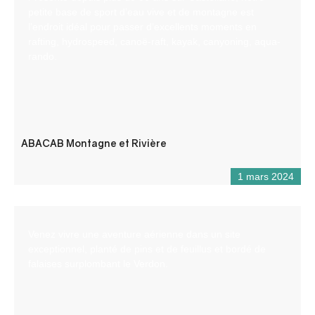
petite base de sport d’eau vive et de montagne est
l’endroit idéal pour passer d’excellents moments en
rafting, hydrospeed, canoë-raft, kayak, canyoning, aqua-
rando.
ABACAB Montagne et Rivière
1 mars 2024
Venez vivre une aventure aérienne dans un site
exceptionnel, planté de pins et de feuillus et bordé de
falaises surplombant le Verdon.