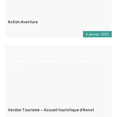
Action Aventure
4 janvier 2025
Le Bureau d’information touristique vous renseigne sur le
territoire, il vous conseille pour l’organisation de votre
séjour.
Verdon Tourisme – Accueil touristique d’Annot