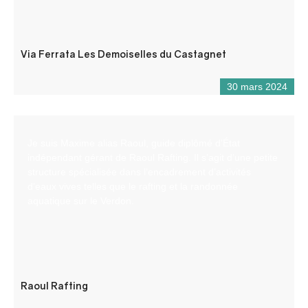
Via Ferrata Les Demoiselles du Castagnet
30 mars 2024
Je suis Maxime alias Raoul, guide diplômé d’État
indépendant gérant de Raoul Rafting. Il s’agit d’une petite
structure spécialisée dans l’encadrement d’activités
d’eaux vives telles que le rafting et la randonnée
aquatique sur le Verdon.
Raoul Rafting