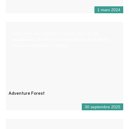
1 mars 2024
Venez vivre une aventure aérienne dans un site
exceptionnel, planté de pins et de feuillus et bordé de
falaises surplombant le Verdon.
Adventure Forest
30 septembre 2025