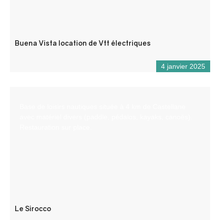
Buena Vista location de Vtt électriques
4 janvier 2025
Base de loisirs nautiques située à 4 km de Castellane
avec matériel divers (paddle, pédalos, kayaks, canoës).
Restauration sur place.
Le Sirocco