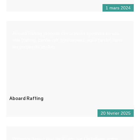
1 mars 2024
Aboard Rafting propose des activités sportives en eau
vive (rafting, canöe-raft, hydrospeed, aqua rando) dans
les gorges du Verdon.
Aboard Rafting
20 février 2025
Présente depuis plus de 30 ans sur Castellane, notre