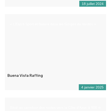
18 juillet 2024
« L’Esprit Sport et Nature dans les Gorges du Verdon »
Buena Vista Rafting
4 janvier 2025
Situé au carrefour des routes vers la Côte d’Azur, à 900 m