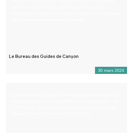
canyon vous propose de découvrir la région au travers
d’activités de via ferrata, d’escalade dans un cadre
exceptionnel. Encadrés de guides locaux, nous choisirons
les descentes en meilleures conditions.
Le Bureau des Guides de Canyon
30 mars 2024
La via-ferrata de Puget-Théniers, impressionnante est le
mot qui convient. C’est un parcours « à l’ancienne » : de
la verticalité, du gaz, un pont népalais, un pont de singe
et pour finir deux tyroliennes (90 et 470m).