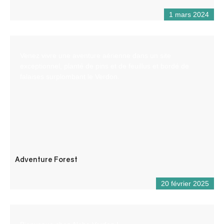
1 mars 2024
Venez vivre une aventure aérienne dans un site
exceptionnel, planté de pins et de feuillus et bordé de
falaises surplombant le Verdon.
Adventure Forest
20 février 2025