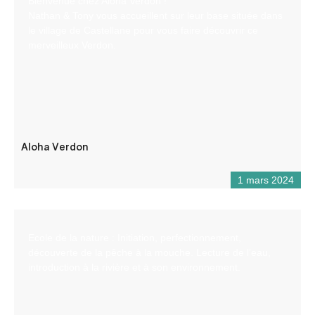
Bienvenue chez Aloha Verdon !
Nathan & Tony vous accueillent sur leur base située dans
le village de Castellane pour vous faire découvrir ce
merveilleux Verdon.
Aloha Verdon
1 mars 2024
Ecole de la nature : Initiation, perfectionnement,
découverte de la pêche à la mouche. Lecture de l’eau,
introduction à la rivière et à son environnement.