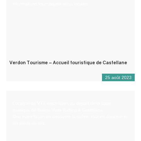
informations touristiques et/ou locales.
Verdon Tourisme – Accueil touristique de Castellane
25 août 2023
Location de VTT électriques au départ de la base
nautique de Buena Vista Rafting à Castellane.
Une autre façon de découvrir la vallée, tout en douceur et
les pieds au sec.