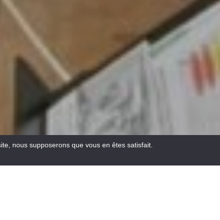
site, nous supposerons que vous en êtes satisfait.
Email
Facebook
WhatsA
Pinte