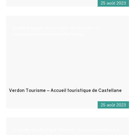
25 août 2023
Bureau d’accueil ouvert toute l’année pour les
informations touristiques et/ou locales.
Verdon Tourisme – Accueil touristique de Castellane
25 août 2023
La via-ferrata de Puget-Théniers, impressionnante est le