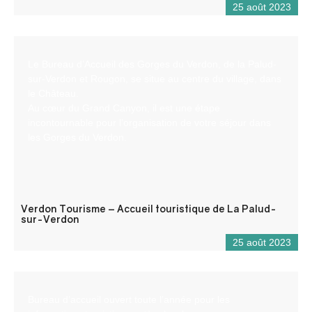
25 août 2023
Le Bureau d’Accueil des Gorges du Verdon, de la Palud-
sur-Verdon et Rougon, se situe au centre du village, dans
le Château.
Au cœur du Grand Canyon, il est une étape
incontournable pour l’organisation de votre séjour dans
les Gorges du Verdon.
Verdon Tourisme – Accueil touristique de La Palud-
sur-Verdon
25 août 2023
Bureau d’accueil ouvert toute l’année pour les