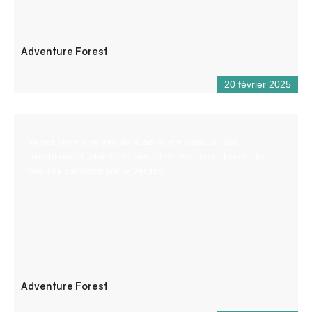
Adventure Forest
20 février 2025
Venez vivre une aventure aérienne dans un site
exceptionnel, planté de pins et de feuillus et bordé de
falaises surplombant le Verdon.
Adventure Forest