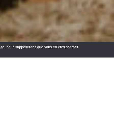
site, nous supposerons que vous en êtes satisfait.
Email
Facebook
WhatsA
Pinte