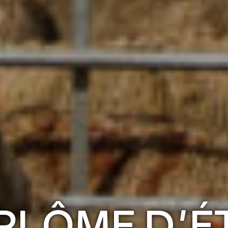
PLÔME D'É