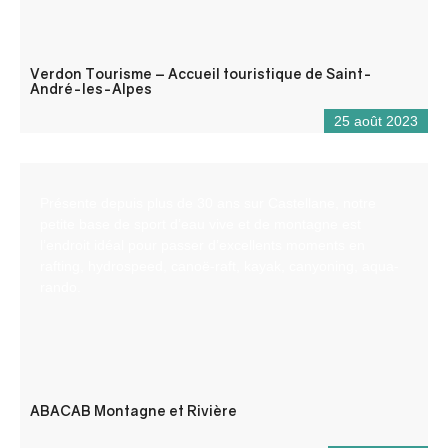
Verdon Tourisme – Accueil touristique de Saint-
André-les-Alpes
25 août 2023
Présente depuis plus de 30 ans sur Castellane, notre
petite base de sport d’eau vive et de montagne est
l’endroit idéal pour passer d’excellents moments en
rafting, hydrospeed, canoë-raft, kayak, canyoning, aqua-
rando.
ABACAB Montagne et Rivière