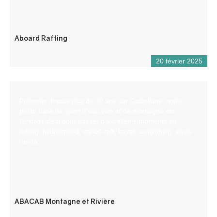
Aboard Rafting
20 février 2025
Présente depuis plus de 30 ans sur Castellane, notre
petite base de sport d’eau vive et de montagne est
l’endroit idéal pour passer d’excellents moments en
rafting, hydrospeed, canoë-raft, kayak, canyoning, aqua-
rando.
ABACAB Montagne et Rivière