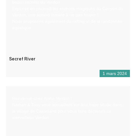
beaux recoins du Verdon.
Explorez en packraft les endroits magiques du Canyon du
Verdon, une activité insolite à ne pas louper !
Nous proposons également du rafting et de la randonnée
aquatique.
Secret River
1 mars 2024
Bienvenue chez Aloha Verdon !
Nathan & Tony vous accueillent sur leur base située dans
le village de Castellane pour vous faire découvrir ce
merveilleux Verdon.