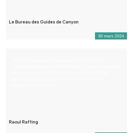
Le Bureau des Guides de Canyon
30 mars 2024
Je suis Maxime alias Raoul, guide diplômé d’État
indépendant gérant de Raoul Rafting. Il s’agit d’une petite
structure spécialisée dans l’encadrement d’activités
d’eaux vives telles que le rafting et la randonnée
aquatique sur le Verdon.
Raoul Rafting