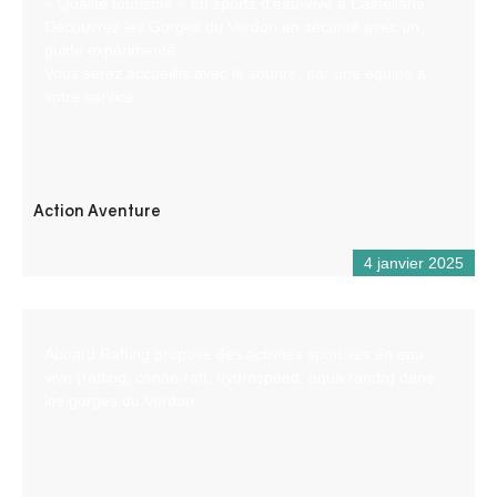
« Qualité tourisme » en sports d’eau-vive à Castellane.
Découvrez les Gorges du Verdon en sécurité avec un
guide expérimenté.
Vous serez accueillis avec le sourire, par une équipe à
votre service.
Action Aventure
4 janvier 2025
Aboard Rafting propose des activités sportives en eau
vive (rafting, canöe-raft, hydrospeed, aqua rando) dans
les gorges du Verdon.