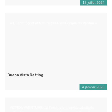
18 juillet 2024
« L’Esprit Sport et Nature dans les Gorges du Verdon »
Buena Vista Rafting
4 janvier 2025
ACTION AVENTURE est l’unique entreprise labellisée