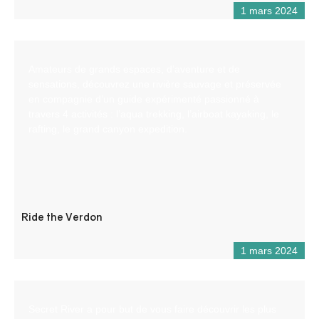
1 mars 2024
Amateurs de grands espaces, d’aventure et de
sensations, découvrez une rivière sauvage et préservée
en compagnie d’un guide expérimenté passionné à
travers 4 activités : l’aqua trekking, l’airboat kayaking, le
rafting, le grand canyon expedition.
Ride the Verdon
1 mars 2024
Secret River a pour but de vous faire découvrir les plus