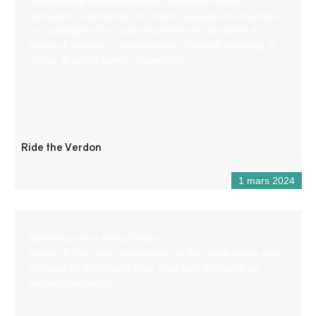
Amateurs de grands espaces, d’aventure et de
sensations, découvrez une rivière sauvage et préservée
en compagnie d’un guide expérimenté passionné à
travers 4 activités : l’aqua trekking, l’airboat kayaking, le
rafting, le grand canyon expedition.
Ride the Verdon
1 mars 2024
Bienvenue chez Aloha Verdon !
Nathan & Tony vous accueillent sur leur base située dans
le village de Castellane pour vous faire découvrir ce
merveilleux Verdon.