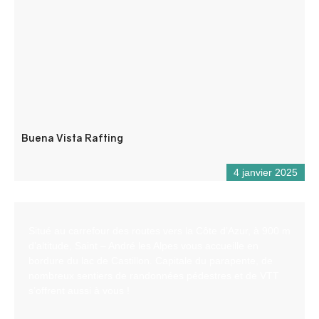
Buena Vista Rafting
4 janvier 2025
Situé au carrefour des routes vers la Côte d’Azur, à 900 m
d’altitude, Saint – André les Alpes vous accueille en
bordure du lac de Castillon. Capitale du parapente, de
nombreux sentiers de randonnées pédestres et de VTT
s’offrent aussi à vous !