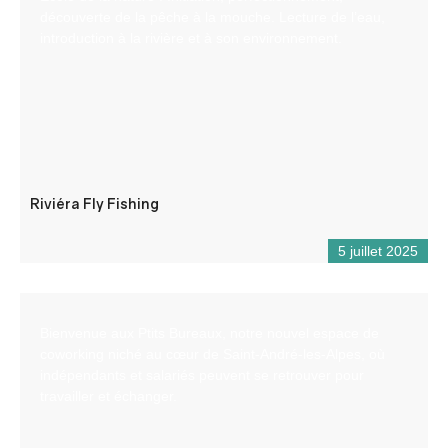
découverte de la pêche à la mouche. Lecture de l’eau,
introduction à la rivière et à son environnement.
Riviéra Fly Fishing
5 juillet 2025
Bienvenue aux Ptits Bureaux, notre nouvel espace de
coworking niché au cœur de Saint-André-les-Alpes, où
indépendants et salariés peuvent se retrouver pour
travailler et échanger.