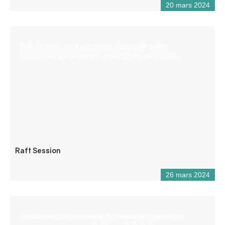
20 mars 2024
Raft Session, c’est une petite équipe de guides
passionnés par le Verdon et les sports d’eau-vive.
Raft Session
26 mars 2024
Spécialistes du canyoning, le bureau des guides de