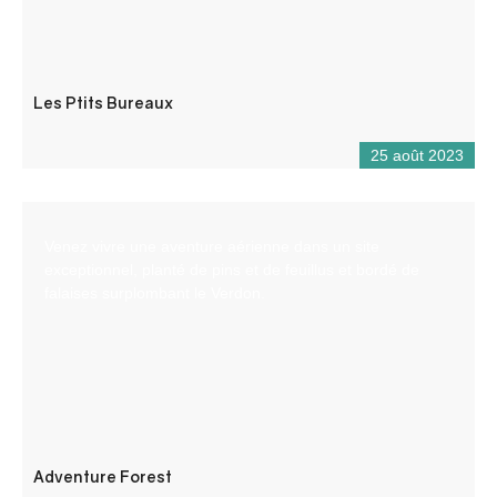
Les Ptits Bureaux
25 août 2023
Venez vivre une aventure aérienne dans un site
exceptionnel, planté de pins et de feuillus et bordé de
falaises surplombant le Verdon.
Adventure Forest