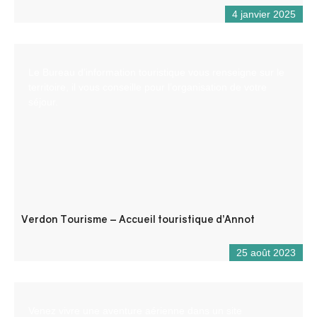
4 janvier 2025
Le Bureau d’information touristique vous renseigne sur le
territoire, il vous conseille pour l’organisation de votre
séjour.
Verdon Tourisme – Accueil touristique d’Annot
25 août 2023
Venez vivre une aventure aérienne dans un site