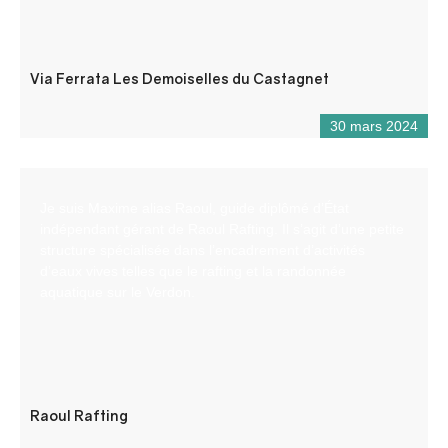
Via Ferrata Les Demoiselles du Castagnet
30 mars 2024
Je suis Maxime alias Raoul, guide diplômé d’État
indépendant gérant de Raoul Rafting. Il s’agit d’une petite
structure spécialisée dans l’encadrement d’activités
d’eaux vives telles que le rafting et la randonnée
aquatique sur le Verdon.
Raoul Rafting