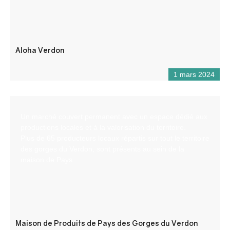
Aloha Verdon
1 mars 2024
Un marché couvert permanent avec un espace dédié aux
productions locales et à la valorisation du territoire.
Plus de 65 producteurs locaux répartis sur tout le territoire
des gorges du Verdon, sont présents au sein de la
maison de Pays.
Maison de Produits de Pays des Gorges du Verdon