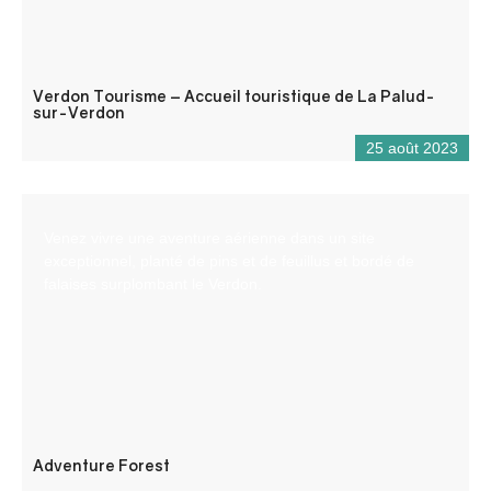
Verdon Tourisme – Accueil touristique de La Palud-
sur-Verdon
25 août 2023
Venez vivre une aventure aérienne dans un site
exceptionnel, planté de pins et de feuillus et bordé de
falaises surplombant le Verdon.
Adventure Forest