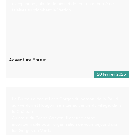
exceptionnel, planté de pins et de feuillus et bordé de
falaises surplombant le Verdon.
Adventure Forest
20 février 2025
Le Bureau d’Accueil des Gorges du Verdon, de la Palud-
sur-Verdon et Rougon, se situe au centre du village, dans
le Château.
Au cœur du Grand Canyon, il est une étape
incontournable pour l’organisation de votre séjour dans
les Gorges du Verdon.