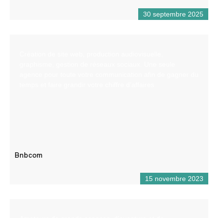
30 septembre 2025
Création de site web, production audiovisuelle,
graphisme, gestion de réseaux sociaux. Une seule
agence pour toute votre communication afin de gagner du
temps et faire grandir votre chiffre d’affaires
Bnbcom
15 novembre 2023