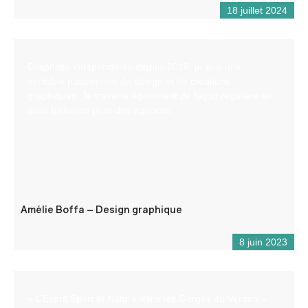
18 juillet 2024
Graphiste indépendante depuis 2018, je suis une
véritable passionnée de design et de créations
graphiques. Je travaille également de façon régulière en
sous-traitance pour des agences.
Amélie Boffa – Design graphique
8 juin 2023
« L’Esprit Sport et Nature dans les Gorges du Verdon »