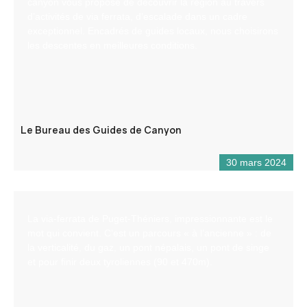
canyon vous propose de découvrir la région au travers
d’activités de via ferrata, d’escalade dans un cadre
exceptionnel. Encadrés de guides locaux, nous choisirons
les descentes en meilleures conditions.
Le Bureau des Guides de Canyon
30 mars 2024
La via-ferrata de Puget-Théniers, impressionnante est le
mot qui convient. C’est un parcours « à l’ancienne » : de
la verticalité, du gaz, un pont népalais, un pont de singe
et pour finir deux tyroliennes (90 et 470m).