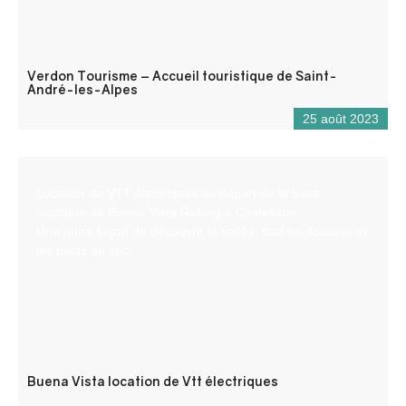
Verdon Tourisme – Accueil touristique de Saint-
André-les-Alpes
25 août 2023
Location de VTT électriques au départ de la base
nautique de Buena Vista Rafting à Castellane.
Une autre façon de découvrir la vallée, tout en douceur et
les pieds au sec.
Buena Vista location de Vtt électriques