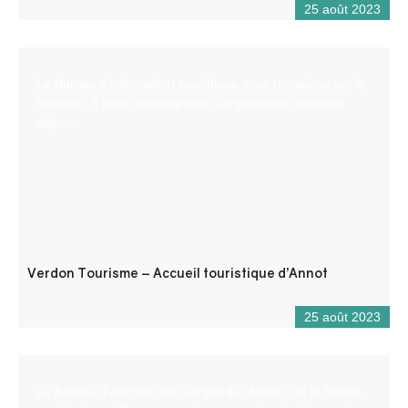
25 août 2023
Le Bureau d’information touristique vous renseigne sur le
territoire, il vous conseille pour l’organisation de votre
séjour.
Verdon Tourisme – Accueil touristique d’Annot
25 août 2023
Le Bureau d’Accueil des Gorges du Verdon, de la Palud-