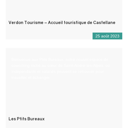
Verdon Tourisme – Accueil touristique de Castellane
25 août 2023
Bienvenue aux Ptits Bureaux, notre nouvel espace de
coworking niché au cœur de Saint-André-les-Alpes, où
indépendants et salariés peuvent se retrouver pour
travailler et échanger.
Les Ptits Bureaux