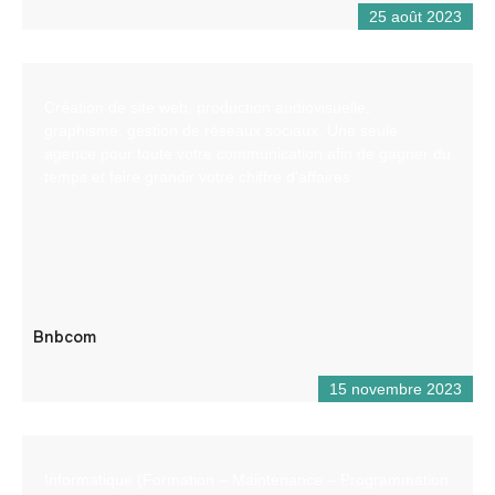
25 août 2023
Création de site web, production audiovisuelle,
graphisme, gestion de réseaux sociaux. Une seule
agence pour toute votre communication afin de gagner du
temps et faire grandir votre chiffre d’affaires
Bnbcom
15 novembre 2023
Informatique (Formation – Maintenance – Programmation