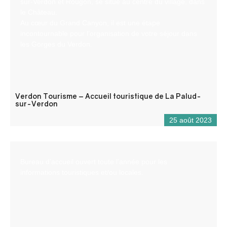
sur-Verdon et Rougon, se situe au centre du village, dans
le Château.
Au cœur du Grand Canyon, il est une étape
incontournable pour l’organisation de votre séjour dans
les Gorges du Verdon.
Verdon Tourisme – Accueil touristique de La Palud-
sur-Verdon
25 août 2023
Bureau d’accueil ouvert toute l’année pour les
informations touristiques et/ou locales.