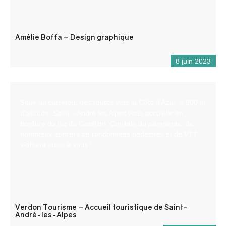
Amélie Boffa – Design graphique
8 juin 2023
Situé au carrefour des routes vers la Côte d’Azur, à 900 m
d’altitude, Saint – André les Alpes vous accueille en
bordure du lac de Castillon. Capitale du parapente, de
nombreux sentiers de randonnées pédestres et de VTT
s’offrent aussi à vous !
Verdon Tourisme – Accueil touristique de Saint-
André-les-Alpes