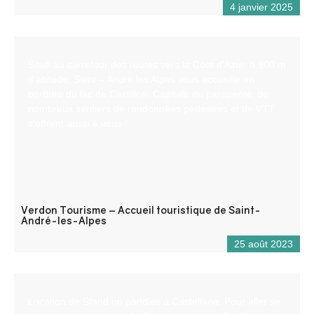
4 janvier 2025
Situé au carrefour des routes vers la Côte d’Azur, à 900 m
d’altitude, Saint – André les Alpes vous accueille en
bordure du lac de Castillon. Capitale du parapente, de
nombreux sentiers de randonnées pédestres et de VTT
s’offrent aussi à vous !
Verdon Tourisme – Accueil touristique de Saint-
André-les-Alpes
25 août 2023
Location de Stand up paddles à Castellane. Pour aller se