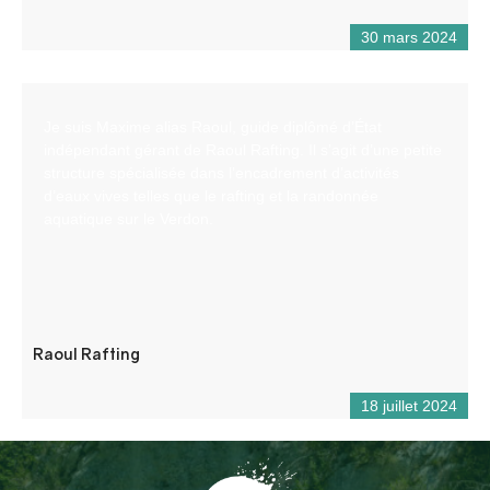
30 mars 2024
Je suis Maxime alias Raoul, guide diplômé d’État
indépendant gérant de Raoul Rafting. Il s’agit d’une petite
structure spécialisée dans l’encadrement d’activités
d’eaux vives telles que le rafting et la randonnée
aquatique sur le Verdon.
Raoul Rafting
18 juillet 2024