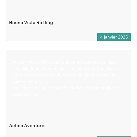
Buena Vista Rafting
4 janvier 2025
ACTION AVENTURE est l’unique entreprise labellisée
« Qualité tourisme » en sports d’eau-vive à Castellane.
Découvrez les Gorges du Verdon en sécurité avec un
guide expérimenté.
Vous serez accueillis avec le sourire, par une équipe à
votre service.
Action Aventure