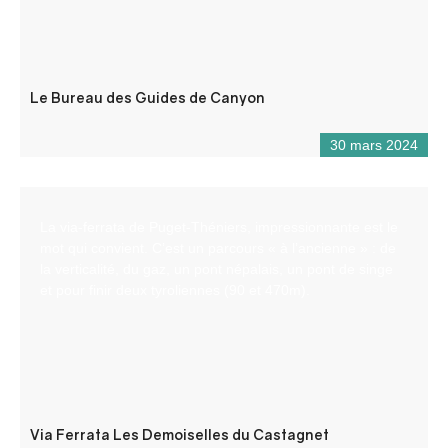
Le Bureau des Guides de Canyon
30 mars 2024
La via-ferrata de Puget-Théniers, impressionnante est le
mot qui convient. C’est un parcours « à l’ancienne » : de
la verticalité, du gaz, un pont népalais, un pont de singe
et pour finir deux tyroliennes (90 et 470m).
Via Ferrata Les Demoiselles du Castagnet