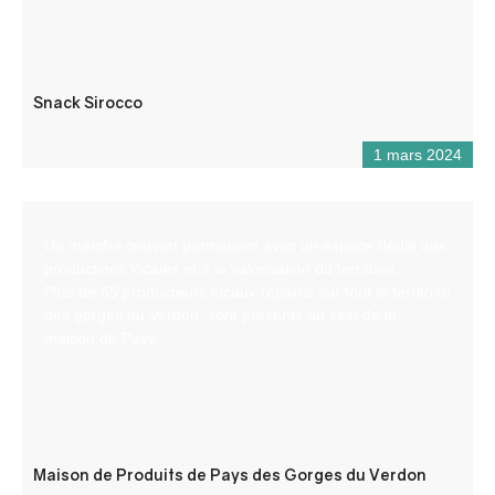
Snack Sirocco
1 mars 2024
Un marché couvert permanent avec un espace dédié aux
productions locales et à la valorisation du territoire.
Plus de 65 producteurs locaux répartis sur tout le territoire
des gorges du Verdon, sont présents au sein de la
maison de Pays.
Maison de Produits de Pays des Gorges du Verdon