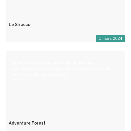
Le Sirocco
1 mars 2024
Venez vivre une aventure aérienne dans un site
exceptionnel, planté de pins et de feuillus et bordé de
falaises surplombant le Verdon.
Adventure Forest