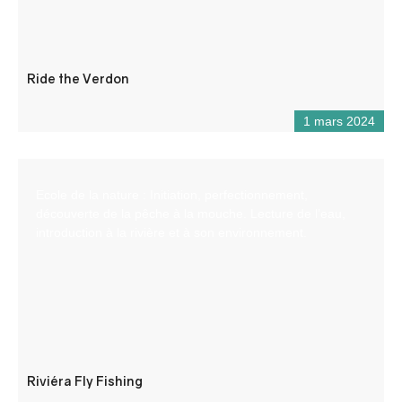
Ride the Verdon
1 mars 2024
Ecole de la nature : Initiation, perfectionnement,
découverte de la pêche à la mouche. Lecture de l’eau,
introduction à la rivière et à son environnement.
Riviéra Fly Fishing