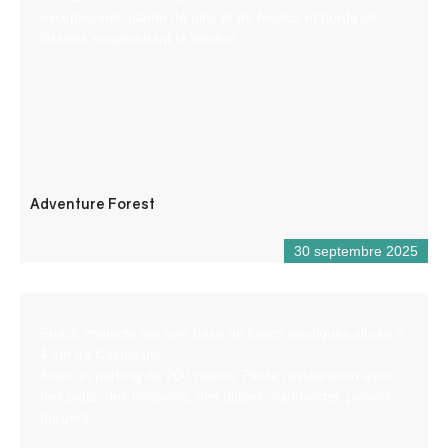
exceptionnel, planté de pins et de feuillus et bordé de
falaises surplombant le Verdon.
Adventure Forest
30 septembre 2025
Snack implanté sur une base de loisirs nautiques située à
4 km de Castellane.
Avec un parking de 200 places. Petite restauration avec
des plats, des boissons, des glaces, sandwichs, paninis
burgers…