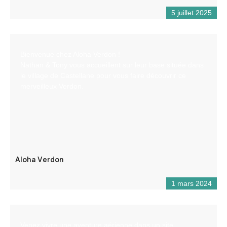
5 juillet 2025
Bienvenue chez Aloha Verdon !
Nathan & Tony vous accueillent sur leur base située dans
le village de Castellane pour vous faire découvrir ce
merveilleux Verdon.
Aloha Verdon
1 mars 2024
Venez vivre une aventure aérienne dans un site