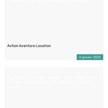
promener sur les lacs de Chaudanne et de Castillon.
Action Aventure Location
4 janvier 2025
Le Bureau d’information touristique vous renseigne sur le
territoire, il vous conseille pour l’organisation de votre
séjour.