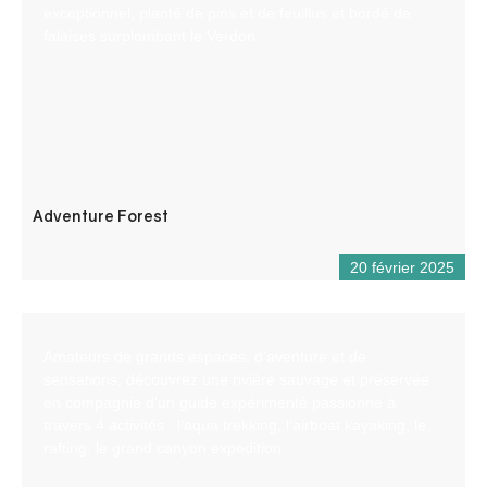
exceptionnel, planté de pins et de feuillus et bordé de
falaises surplombant le Verdon.
Adventure Forest
20 février 2025
Amateurs de grands espaces, d’aventure et de
sensations, découvrez une rivière sauvage et préservée
en compagnie d’un guide expérimenté passionné à
travers 4 activités : l’aqua trekking, l’airboat kayaking, le
rafting, le grand canyon expedition.