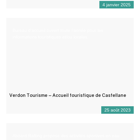
4 janvier 2025
Bureau d’accueil ouvert toute l’année pour les
informations touristiques et/ou locales.
Verdon Tourisme – Accueil touristique de Castellane
25 août 2023
Aboard Rafting propose des activités sportives en eau