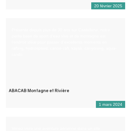
20 février 2025
Présente depuis plus de 30 ans sur Castellane, notre
petite base de sport d’eau vive et de montagne est
l’endroit idéal pour passer d’excellents moments en
rafting, hydrospeed, canoë-raft, kayak, canyoning, aqua-
rando.
ABACAB Montagne et Rivière
1 mars 2024
Venez vivre une aventure aérienne dans un site