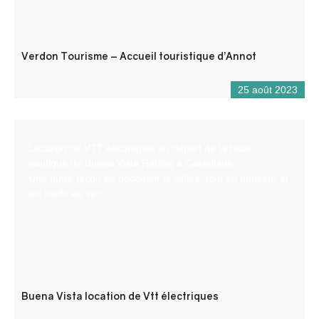
Verdon Tourisme – Accueil touristique d’Annot
25 août 2023
Location de VTT électriques au départ de la base
nautique de Buena Vista Rafting à Castellane.
Une autre façon de découvrir la vallée, tout en douceur et
les pieds au sec.
Buena Vista location de Vtt électriques