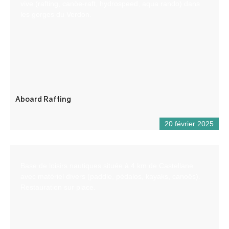
vive (rafting, canöe-raft, hydrospeed, aqua rando) dans
les gorges du Verdon.
Aboard Rafting
20 février 2025
Base de loisirs nautiques située à 4 km de Castellane
avec matériel divers (paddle, pédalos, kayaks, canoës).
Restauration sur place.